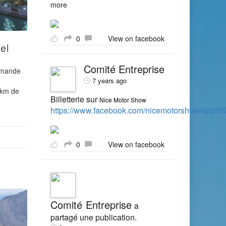
more
0
View on facebook
el
Comité Entreprise
demande
é
7 years ago
0 km de
Billetterie sur
Nice Motor Show
https://www.facebook.com/nicemotorshow/app/
0
View on facebook
Comité Entreprise
a
partagé une publication.