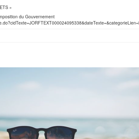
ETS »
composition du Gouvernement
hTexte.do?cidTexte=JORFTEXT000024095338&dateTexte=&categorieLien=