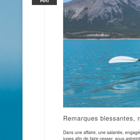
MAI
Remarques blessantes, m
Dans une affaire, une salariée, engagée 
juges afin de faire cesser, sous astrei