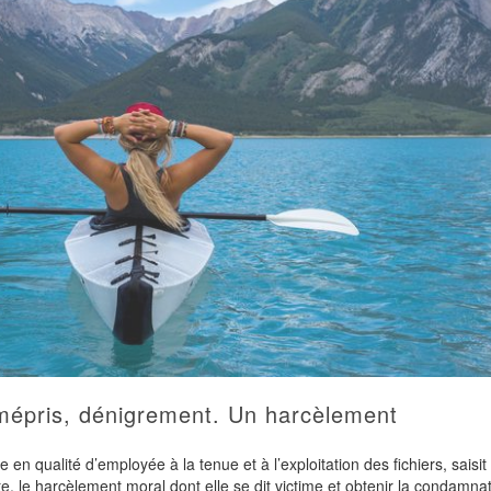
épris, dénigrement. Un harcèlement
en qualité d’employée à la tenue et à l’exploitation des fichiers, saisit 
nte, le harcèlement moral dont elle se dit victime et obtenir la condamna