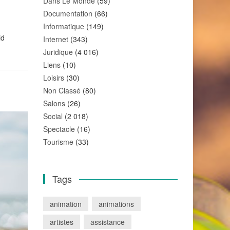
Dans Le Monde
(59)
Documentation
(66)
Informatique
(149)
id
Internet
(343)
Juridique
(4 016)
Liens
(10)
Loisirs
(30)
Non Classé
(80)
Salons
(26)
Social
(2 018)
Spectacle
(16)
Tourisme
(33)
Tags
animation
animations
artistes
assistance