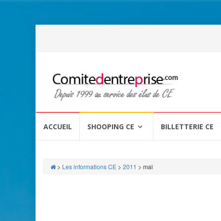
Aller
au
ACCUEIL
SHOOPING CE
BILLETTERIE CE
contenu
>
Les informations CE
>
2011
>
mai