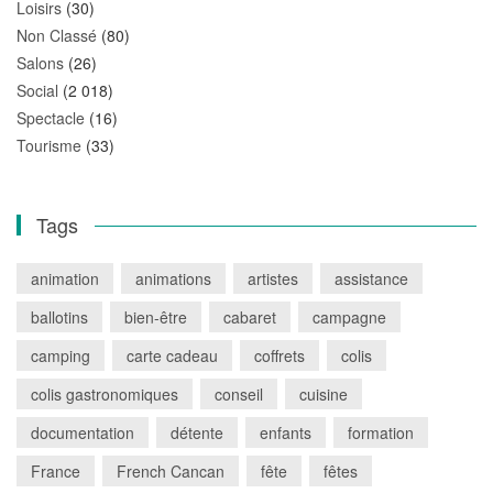
Loisirs
(30)
Non Classé
(80)
Salons
(26)
Social
(2 018)
Spectacle
(16)
Tourisme
(33)
Tags
animation
animations
artistes
assistance
ballotins
bien-être
cabaret
campagne
camping
carte cadeau
coffrets
colis
colis gastronomiques
conseil
cuisine
documentation
détente
enfants
formation
France
French Cancan
fête
fêtes