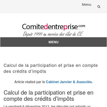
Menu
Aller
au
contenu
MENU
Aller
au
contenu
Calcul de la participation et prise en compte
des crédits d’impôts
Article réalisé par le
Cabinet Janvier & Associés.
Calcul de la participation et prise en
compte des crédits d’impôts
Le vendredi 6 décembre 2013, les députés ont adopté un