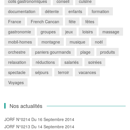
colis gastronomiques
conseil
cuisine
documentation
détente
enfants
formation
France
French Cancan
fête
fêtes
gastronomie
groupes
jeux
loisirs
massage
mobil-homes
montagne
musique
noël
orchestre
paniers gourmands
plage
produits
relaxation
réductions
salariés
soirées
spectacle
séjours
terroir
vacances
Voyages
Nos actualités
JORF N°0214 Du 16 Septembre 2014
JORF N°0213 Du 14 Septembre 2014