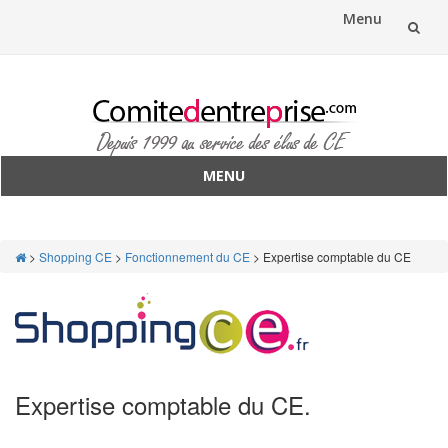
Menu
Aller
au
contenu
MENU
Aller
au
contenu
>
Shopping CE
>
Fonctionnement du CE
>
Expertise comptable du CE
Expertise comptable du CE
.