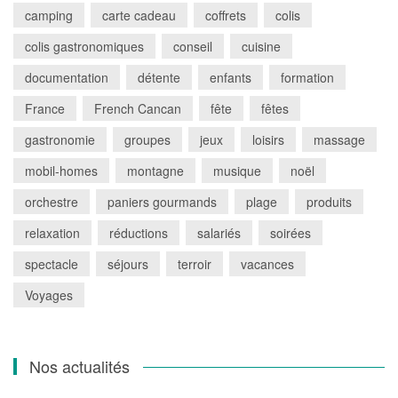
camping
carte cadeau
coffrets
colis
colis gastronomiques
conseil
cuisine
documentation
détente
enfants
formation
France
French Cancan
fête
fêtes
gastronomie
groupes
jeux
loisirs
massage
mobil-homes
montagne
musique
noël
orchestre
paniers gourmands
plage
produits
relaxation
réductions
salariés
soirées
spectacle
séjours
terroir
vacances
Voyages
Nos actualités