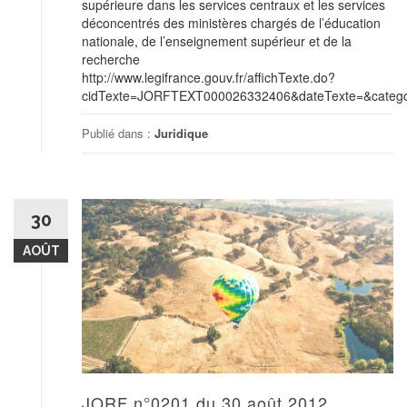
supérieure dans les services centraux et les services
déconcentrés des ministères chargés de l’éducation
nationale, de l’enseignement supérieur et de la
recherche
http://www.legifrance.gouv.fr/affichTexte.do?
cidTexte=JORFTEXT000026332406&dateTexte=&categor
Publié dans :
Juridique
30
AOÛT
JORF n°0201 du 30 août 2012