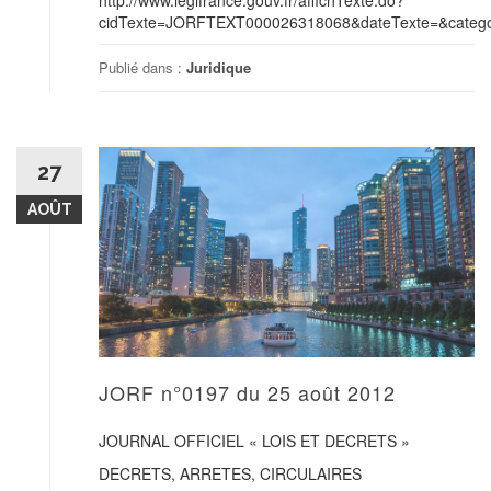
http://www.legifrance.gouv.fr/affichTexte.do?
cidTexte=JORFTEXT000026318068&dateTexte=&categor
Publié dans :
Juridique
27
AOÛT
JORF n°0197 du 25 août 2012
JOURNAL OFFICIEL « LOIS ET DECRETS »
DECRETS, ARRETES, CIRCULAIRES