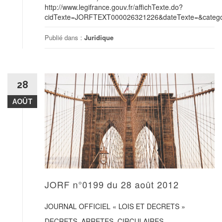
http://www.legifrance.gouv.fr/affichTexte.do?
cidTexte=JORFTEXT000026321226&dateTexte=&categor
Publié dans :
Juridique
28
AOÛT
JORF n°0199 du 28 août 2012
JOURNAL OFFICIEL « LOIS ET DECRETS »
DECRETS, ARRETES, CIRCULAIRES