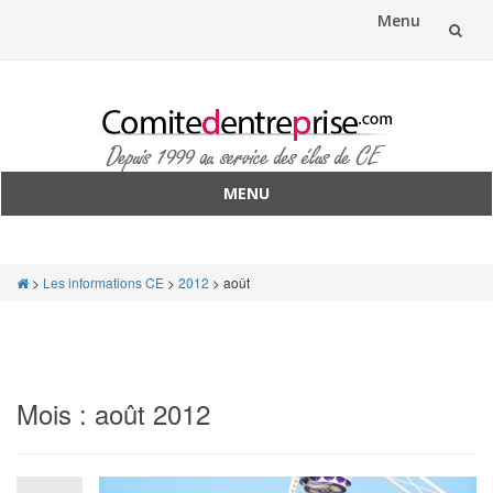
Menu
Aller
au
contenu
MENU
Aller
au
contenu
>
Les informations CE
>
2012
>
août
Mois :
août 2012