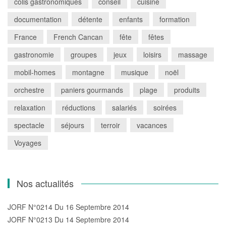
colis gastronomiques
conseil
cuisine
documentation
détente
enfants
formation
France
French Cancan
fête
fêtes
gastronomie
groupes
jeux
loisirs
massage
mobil-homes
montagne
musique
noël
orchestre
paniers gourmands
plage
produits
relaxation
réductions
salariés
soirées
spectacle
séjours
terroir
vacances
Voyages
Nos actualités
JORF N°0214 Du 16 Septembre 2014
JORF N°0213 Du 14 Septembre 2014