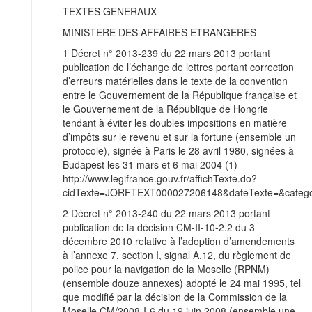
TEXTES GENERAUX
MINISTERE DES AFFAIRES ETRANGERES
1 Décret n° 2013-239 du 22 mars 2013 portant
publication de l’échange de lettres portant correction
d’erreurs matérielles dans le texte de la convention
entre le Gouvernement de la République française et
le Gouvernement de la République de Hongrie
tendant à éviter les doubles impositions en matière
d’impôts sur le revenu et sur la fortune (ensemble un
protocole), signée à Paris le 28 avril 1980, signées à
Budapest les 31 mars et 6 mai 2004 (1)
http://www.legifrance.gouv.fr/affichTexte.do?
cidTexte=JORFTEXT000027206148&dateTexte=&categor
2 Décret n° 2013-240 du 22 mars 2013 portant
publication de la décision CM-II-10-2.2 du 3
décembre 2010 relative à l’adoption d’amendements
à l’annexe 7, section I, signal A.12, du règlement de
police pour la navigation de la Moselle (RPNM)
(ensemble douze annexes) adopté le 24 mai 1995, tel
que modifié par la décision de la Commission de la
Moselle CM/2008-I-6 du 19 juin 2008 (ensemble une