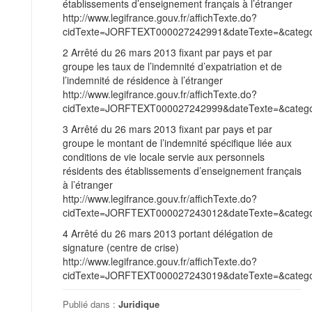
établissements d’enseignement français à l’étranger
http://www.legifrance.gouv.fr/affichTexte.do?
cidTexte=JORFTEXT000027242991&dateTexte=&categor
2 Arrêté du 26 mars 2013 fixant par pays et par
groupe les taux de l’indemnité d’expatriation et de
l’indemnité de résidence à l’étranger
http://www.legifrance.gouv.fr/affichTexte.do?
cidTexte=JORFTEXT000027242999&dateTexte=&categor
3 Arrêté du 26 mars 2013 fixant par pays et par
groupe le montant de l’indemnité spécifique liée aux
conditions de vie locale servie aux personnels
résidents des établissements d’enseignement français
à l’étranger
http://www.legifrance.gouv.fr/affichTexte.do?
cidTexte=JORFTEXT000027243012&dateTexte=&categor
4 Arrêté du 26 mars 2013 portant délégation de
signature (centre de crise)
http://www.legifrance.gouv.fr/affichTexte.do?
cidTexte=JORFTEXT000027243019&dateTexte=&categor
Publié dans :
Juridique