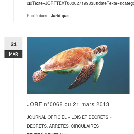
cidTexte=JORFTEXT000027199838&dateTexte=&categor
Publié dans :
Juridique
21
MAR
JORF n°0068 du 21 mars 2013
JOURNAL OFFICIEL « LOIS ET DECRETS »
DECRETS, ARRETES, CIRCULAIRES