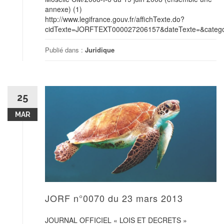
annexe) (1)
http://www.legifrance.gouv.fr/affichTexte.do?
cidTexte=JORFTEXT000027206157&dateTexte=&categor
Publié dans :
Juridique
25
MAR
JORF n°0070 du 23 mars 2013
JOURNAL OFFICIEL « LOIS ET DECRETS »