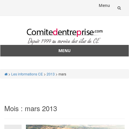
Menu
Aller
au
contenu
MENU
Aller
au
contenu
>
Les informations CE
>
2013
>
mars
Mois :
mars 2013