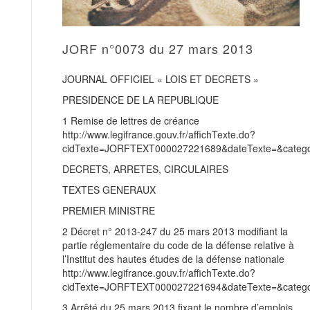
JORF n°0073 du 27 mars 2013
JOURNAL OFFICIEL « LOIS ET DECRETS »
PRESIDENCE DE LA REPUBLIQUE
1 Remise de lettres de créance
http://www.legifrance.gouv.fr/affichTexte.do?
cidTexte=JORFTEXT000027221689&dateTexte=&categor
DECRETS, ARRETES, CIRCULAIRES
TEXTES GENERAUX
PREMIER MINISTRE
2 Décret n° 2013-247 du 25 mars 2013 modifiant la
partie réglementaire du code de la défense relative à
l’Institut des hautes études de la défense nationale
http://www.legifrance.gouv.fr/affichTexte.do?
cidTexte=JORFTEXT000027221694&dateTexte=&categor
3 Arrêté du 25 mars 2013 fixant le nombre d’emplois