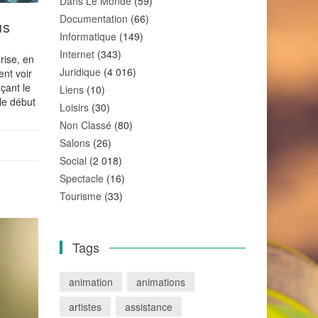
Dans Le Monde
(59)
Documentation
(66)
us
Informatique
(149)
Internet
(343)
rise, en
Juridique
(4 016)
ent voir
çant le
Liens
(10)
 le début
Loisirs
(30)
Non Classé
(80)
Salons
(26)
Social
(2 018)
Spectacle
(16)
Tourisme
(33)
Tags
animation
animations
artistes
assistance