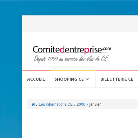
Aller
au
ACCUEIL
SHOOPING CE
BILLETTERIE CE
contenu
>
Les informations CE
>
2006
>
janvier