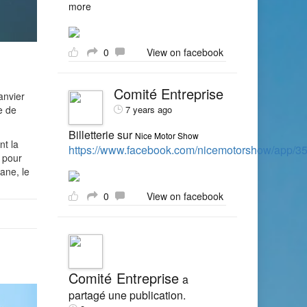
more
0
View on facebook
Comité Entreprise
anvier
e de
7 years ago
Billetterie sur
Nice Motor Show
nt la
https://www.facebook.com/nicemotorshow/app/
, pour
ane, le
0
View on facebook
Comité Entreprise
a
partagé une publication.