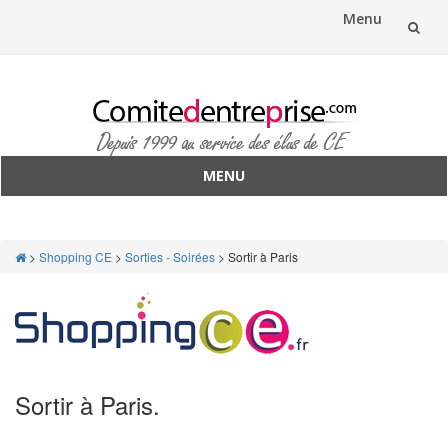
Menu
Aller
au
contenu
MENU
Aller
au
contenu
>
Shopping CE
>
Sorties - Soirées
>
Sortir à Paris
Sortir à Paris
.