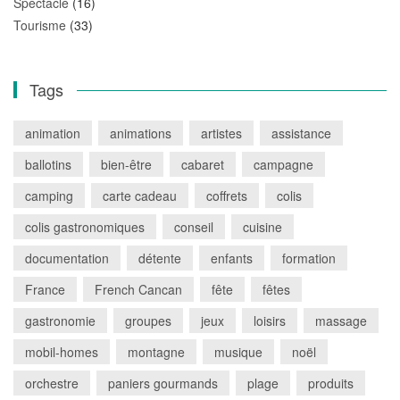
Spectacle
(16)
Tourisme
(33)
Tags
animation
animations
artistes
assistance
ballotins
bien-être
cabaret
campagne
camping
carte cadeau
coffrets
colis
colis gastronomiques
conseil
cuisine
documentation
détente
enfants
formation
France
French Cancan
fête
fêtes
gastronomie
groupes
jeux
loisirs
massage
mobil-homes
montagne
musique
noël
orchestre
paniers gourmands
plage
produits