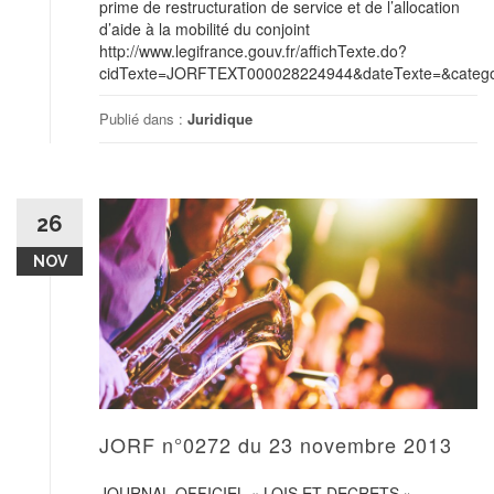
prime de restructuration de service et de l’allocation
d’aide à la mobilité du conjoint
http://www.legifrance.gouv.fr/affichTexte.do?
cidTexte=JORFTEXT000028224944&dateTexte=&categor
Publié dans :
Juridique
26
NOV
JORF n°0272 du 23 novembre 2013
JOURNAL OFFICIEL « LOIS ET DECRETS »