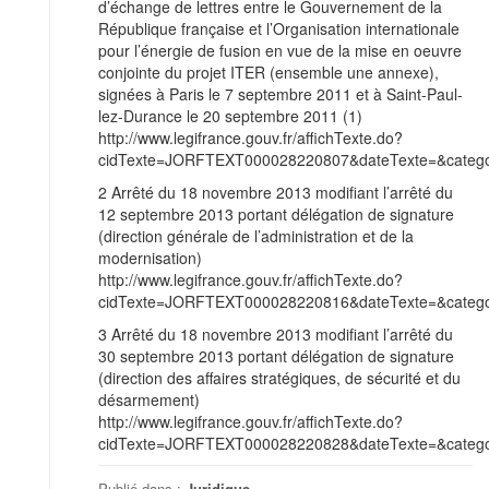
d’échange de lettres entre le Gouvernement de la
République française et l’Organisation internationale
pour l’énergie de fusion en vue de la mise en oeuvre
conjointe du projet ITER (ensemble une annexe),
signées à Paris le 7 septembre 2011 et à Saint-Paul-
lez-Durance le 20 septembre 2011 (1)
http://www.legifrance.gouv.fr/affichTexte.do?
cidTexte=JORFTEXT000028220807&dateTexte=&categor
2 Arrêté du 18 novembre 2013 modifiant l’arrêté du
12 septembre 2013 portant délégation de signature
(direction générale de l’administration et de la
modernisation)
http://www.legifrance.gouv.fr/affichTexte.do?
cidTexte=JORFTEXT000028220816&dateTexte=&categor
3 Arrêté du 18 novembre 2013 modifiant l’arrêté du
30 septembre 2013 portant délégation de signature
(direction des affaires stratégiques, de sécurité et du
désarmement)
http://www.legifrance.gouv.fr/affichTexte.do?
cidTexte=JORFTEXT000028220828&dateTexte=&categor
Publié dans :
Juridique