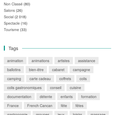
Non Classé
(80)
Salons
(26)
Social
(2 018)
Spectacle
(16)
Tourisme
(33)
Tags
animation
animations
artistes
assistance
ballotins
bien-être
cabaret
campagne
camping
carte cadeau
coffrets
colis
colis gastronomiques
conseil
cuisine
documentation
détente
enfants
formation
France
French Cancan
fête
fêtes
gastronomie
groupes
jeux
loisirs
massage