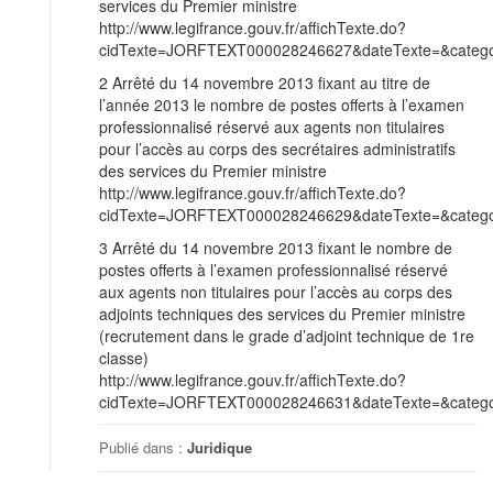
services du Premier ministre
http://www.legifrance.gouv.fr/affichTexte.do?
cidTexte=JORFTEXT000028246627&dateTexte=&categor
2 Arrêté du 14 novembre 2013 fixant au titre de
l’année 2013 le nombre de postes offerts à l’examen
professionnalisé réservé aux agents non titulaires
pour l’accès au corps des secrétaires administratifs
des services du Premier ministre
http://www.legifrance.gouv.fr/affichTexte.do?
cidTexte=JORFTEXT000028246629&dateTexte=&categor
3 Arrêté du 14 novembre 2013 fixant le nombre de
postes offerts à l’examen professionnalisé réservé
aux agents non titulaires pour l’accès au corps des
adjoints techniques des services du Premier ministre
(recrutement dans le grade d’adjoint technique de 1re
classe)
http://www.legifrance.gouv.fr/affichTexte.do?
cidTexte=JORFTEXT000028246631&dateTexte=&categor
Publié dans :
Juridique