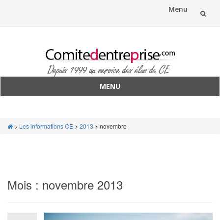
Menu
Aller
au
contenu
MENU
Aller
au
contenu
>
Les informations CE
>
2013
>
novembre
Mois :
novembre 2013