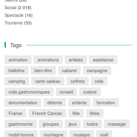
Social
(2 018)
Spectacle
(16)
Tourisme
(33)
Tags
animation
animations
artistes
assistance
ballotins
bien-être
cabaret
campagne
camping
carte cadeau
coffrets
colis
colis gastronomiques
conseil
cuisine
documentation
détente
enfants
formation
France
French Cancan
fête
fêtes
gastronomie
groupes
jeux
loisirs
massage
mobil-homes
montagne
musique
noël