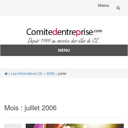
Menu
Aller
au
contenu
MENU
Aller
au
contenu
>
Les informations CE
>
2006
>
juillet
Mois :
juillet 2006