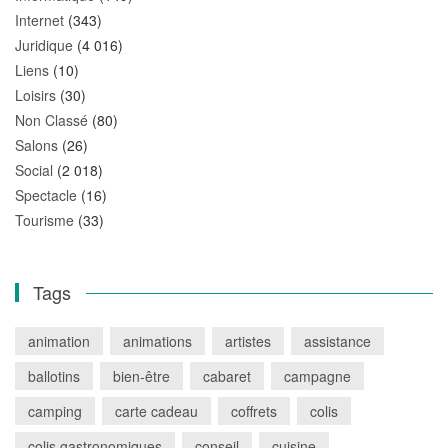
Internet
(343)
Juridique
(4 016)
Liens
(10)
Loisirs
(30)
Non Classé
(80)
Salons
(26)
Social
(2 018)
Spectacle
(16)
Tourisme
(33)
Tags
animation
animations
artistes
assistance
ballotins
bien-être
cabaret
campagne
camping
carte cadeau
coffrets
colis
colis gastronomiques
conseil
cuisine