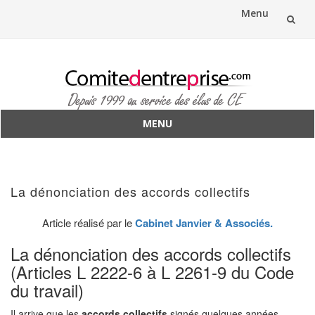
Menu
Aller
au
contenu
MENU
Aller
au
contenu
La dénonciation des accords collectifs
Article réalisé par le
Cabinet Janvier & Associés.
La dénonciation des accords collectifs
(Articles L 2222-6 à L 2261-9 du Code
du travail)
Il arrive que les
accords collectifs
signés quelques années