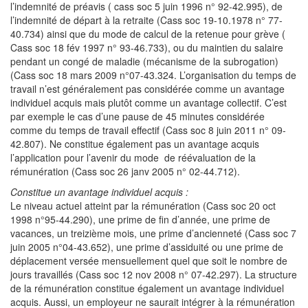
l’indemnité de préavis ( cass soc 5 juin 1996 n° 92-42.995), de
l’indemnité de départ à la retraite (Cass soc 19-10.1978 n° 77-
40.734) ainsi que du mode de calcul de la retenue pour grève (
Cass soc 18 fév 1997 n° 93-46.733), ou du maintien du salaire
pendant un congé de maladie (mécanisme de la subrogation)
(Cass soc 18 mars 2009 n°07-43.324. L’organisation du temps de
travail n’est généralement pas considérée comme un avantage
individuel acquis mais plutôt comme un avantage collectif. C’est
par exemple le cas d’une pause de 45 minutes considérée
comme du temps de travail effectif (Cass soc 8 juin 2011 n° 09-
42.807). Ne constitue également pas un avantage acquis
l’application pour l’avenir du mode de réévaluation de la
rémunération (Cass soc 26 janv 2005 n° 02-44.712).
Constitue un avantage individuel acquis :
Le niveau actuel atteint par la rémunération (Cass soc 20 oct
1998 n°95-44.290), une prime de fin d’année, une prime de
vacances, un treizième mois, une prime d’ancienneté (Cass soc 7
juin 2005 n°04-43.652), une prime d’assiduité ou une prime de
déplacement versée mensuellement quel que soit le nombre de
jours travaillés (Cass soc 12 nov 2008 n° 07-42.297). La structure
de la rémunération constitue également un avantage individuel
acquis. Aussi, un employeur ne saurait intégrer à la rémunération