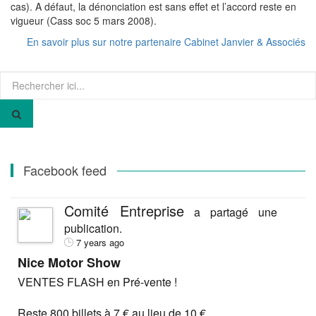
cas). A défaut, la dénonciation est sans effet et l’accord reste en
vigueur (Cass soc 5 mars 2008).
En savoir plus sur notre partenaire Cabinet Janvier & Associés
Recherche
pour
:
Facebook feed
Comité Entreprise
a partagé une
publication.
7 years ago
Nice Motor Show
VENTES FLASH en Pré-vente !
Reste 800 billets à 7 € au lieu de 10 €