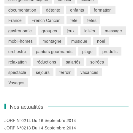
documentation
détente
enfants
formation
France
French Cancan
fête
fêtes
gastronomie
groupes
jeux
loisirs
massage
mobil-homes
montagne
musique
noël
orchestre
paniers gourmands
plage
produits
relaxation
réductions
salariés
soirées
spectacle
séjours
terroir
vacances
Voyages
Nos actualités
JORF N°0214 Du 16 Septembre 2014
JORF N°0213 Du 14 Septembre 2014