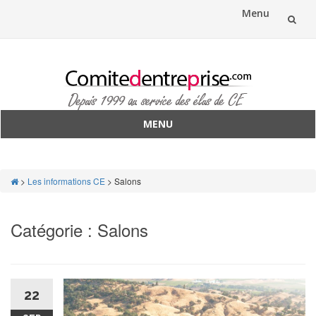
Menu
Aller
au
contenu
MENU
Aller
au
contenu
>
Les informations CE
>
Salons
Catégorie :
Salons
22