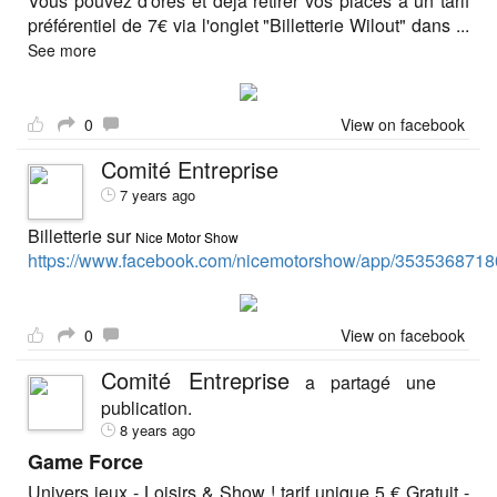
Vous pouvez d'ores et déjà retirer vos places à un tarif
préférentiel de 7€ via l'onglet "Billetterie Wilout" dans
...
See more
0
View on facebook
Comité Entreprise
7 years ago
Billetterie sur
Nice Motor Show
https://www.facebook.com/nicemotorshow/app/3535368718
0
View on facebook
Comité Entreprise
a partagé une
publication.
8 years ago
Game Force
Univers jeux - Loisirs & Show ! tarif unique 5 € Gratuit -