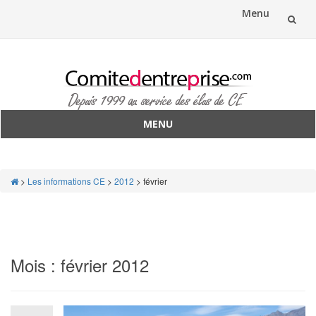
Menu
Aller
au
contenu
MENU
Aller
au
contenu
>
Les informations CE
>
2012
>
février
Mois :
février 2012