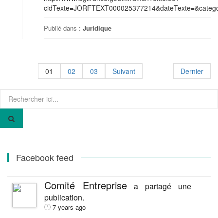
cidTexte=JORFTEXT000025377214&dateTexte=&categor
Publié dans :
Juridique
01
02
03
Suivant
Dernier
Recherche
pour
:
Facebook feed
Comité Entreprise
a partagé une
publication.
7 years ago