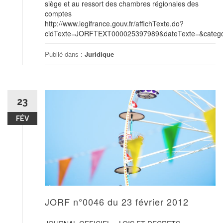
siège et au ressort des chambres régionales des
comptes
http://www.legifrance.gouv.fr/affichTexte.do?
cidTexte=JORFTEXT000025397989&dateTexte=&categor
Publié dans :
Juridique
23
FÉV
JORF n°0046 du 23 février 2012