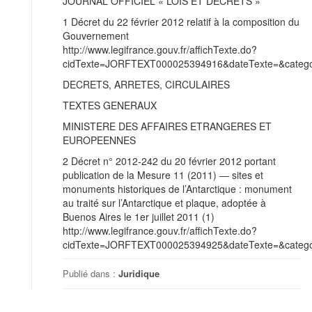
JOURNAL OFFICIEL « LOIS ET DECRETS »
1 Décret du 22 février 2012 relatif à la composition du
Gouvernement
http://www.legifrance.gouv.fr/affichTexte.do?
cidTexte=JORFTEXT000025394916&dateTexte=&categor
DECRETS, ARRETES, CIRCULAIRES
TEXTES GENERAUX
MINISTERE DES AFFAIRES ETRANGERES ET
EUROPEENNES
2 Décret n° 2012-242 du 20 février 2012 portant
publication de la Mesure 11 (2011) ― sites et
monuments historiques de l’Antarctique : monument
au traité sur l’Antarctique et plaque, adoptée à
Buenos Aires le 1er juillet 2011 (1)
http://www.legifrance.gouv.fr/affichTexte.do?
cidTexte=JORFTEXT000025394925&dateTexte=&categor
Publié dans :
Juridique