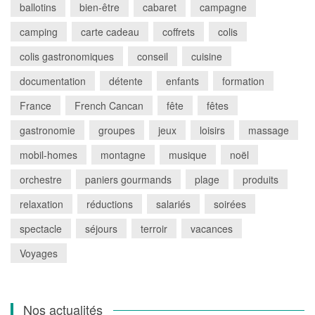
ballotins
bien-être
cabaret
campagne
camping
carte cadeau
coffrets
colis
colis gastronomiques
conseil
cuisine
documentation
détente
enfants
formation
France
French Cancan
fête
fêtes
gastronomie
groupes
jeux
loisirs
massage
mobil-homes
montagne
musique
noël
orchestre
paniers gourmands
plage
produits
relaxation
réductions
salariés
soirées
spectacle
séjours
terroir
vacances
Voyages
Nos actualités