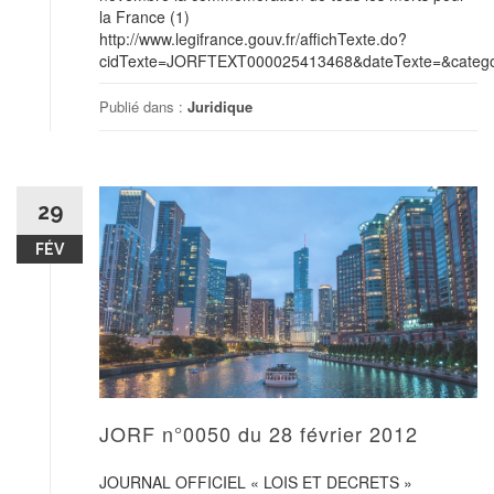
la France (1)
http://www.legifrance.gouv.fr/affichTexte.do?
cidTexte=JORFTEXT000025413468&dateTexte=&categor
Publié dans :
Juridique
29
FÉV
JORF n°0050 du 28 février 2012
JOURNAL OFFICIEL « LOIS ET DECRETS »