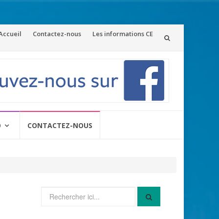
ler
Accueil
Contactez-nous
Les informations CE
u
ontenu
O
CONTACTEZ-NOUS
Recherche
pour
: