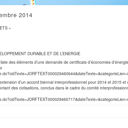
tembre 2014
ETS »
VELOPPEMENT DURABLE ET DE L’ENERGIE
 liste des éléments d’une demande de certificats d’économies d’énergie
ur
hTexte.do?cidTexte=JORFTEXT000029460644&dateTexte=&categorieLien=
extension d’un accord biennal interprofessionnel pour 2014 et 2015 et
ntant des cotisations, conclus dans le cadre du comité interprofession
hTexte.do?cidTexte=JORFTEXT000029460717&dateTexte=&categorieLien=