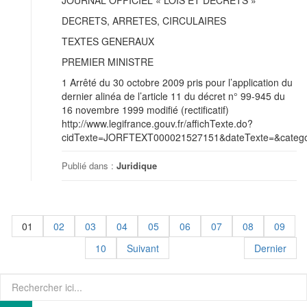
JOURNAL OFFICIEL « LOIS ET DECRETS »
DECRETS, ARRETES, CIRCULAIRES
TEXTES GENERAUX
PREMIER MINISTRE
1 Arrêté du 30 octobre 2009 pris pour l’application du
dernier alinéa de l’article 11 du décret n° 99-945 du
16 novembre 1999 modifié (rectificatif)
http://www.legifrance.gouv.fr/affichTexte.do?
cidTexte=JORFTEXT000021527151&dateTexte=&categor
Publié dans :
Juridique
01
02
03
04
05
06
07
08
09
10
Suivant
Dernier
Recherche
pour