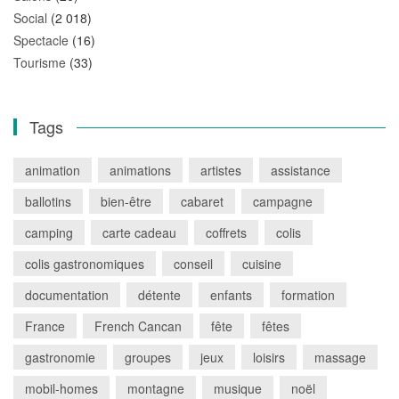
Social
(2 018)
Spectacle
(16)
Tourisme
(33)
Tags
animation
animations
artistes
assistance
ballotins
bien-être
cabaret
campagne
camping
carte cadeau
coffrets
colis
colis gastronomiques
conseil
cuisine
documentation
détente
enfants
formation
France
French Cancan
fête
fêtes
gastronomie
groupes
jeux
loisirs
massage
mobil-homes
montagne
musique
noël