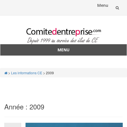
Menu
Aller
au
contenu
MENU
Aller
au
contenu
>
Les informations CE
>
2009
Année :
2009