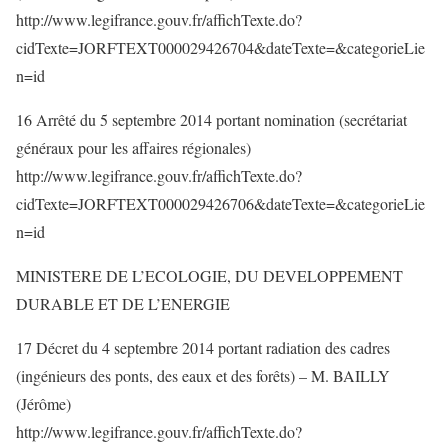
http://www.legifrance.gouv.fr/affichTexte.do?
cidTexte=JORFTEXT000029426704&dateTexte=&categorieLie
n=id
16 Arrêté du 5 septembre 2014 portant nomination (secrétariat
généraux pour les affaires régionales)
http://www.legifrance.gouv.fr/affichTexte.do?
cidTexte=JORFTEXT000029426706&dateTexte=&categorieLie
n=id
MINISTERE DE L’ECOLOGIE, DU DEVELOPPEMENT
DURABLE ET DE L’ENERGIE
17 Décret du 4 septembre 2014 portant radiation des cadres
(ingénieurs des ponts, des eaux et des forêts) – M. BAILLY
(Jérôme)
http://www.legifrance.gouv.fr/affichTexte.do?