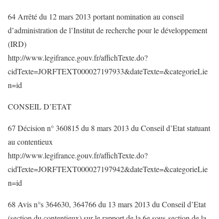
64 Arrêté du 12 mars 2013 portant nomination au conseil
d’administration de l’Institut de recherche pour le développement
(IRD)
http://www.legifrance.gouv.fr/affichTexte.do?
cidTexte=JORFTEXT000027197933&dateTexte=&categorieLie
n=id
CONSEIL D’ETAT
67 Décision n° 360815 du 8 mars 2013 du Conseil d’Etat statuant
au contentieux
http://www.legifrance.gouv.fr/affichTexte.do?
cidTexte=JORFTEXT000027197942&dateTexte=&categorieLie
n=id
68 Avis n°s 364630, 364766 du 13 mars 2013 du Conseil d’Etat
(section du contentieux) sur le rapport de la 6e sous-section de la