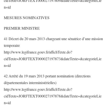
cidTexte=JORFTEXT000027197809&dateTexte=&categorieLie
n=id
MESURES NOMINATIVES
PREMIER MINISTRE
41 Décret du 20 mars 2013 chargeant une sénatrice d’une mission
temporaire
http://www.legifrance.gouv.fr/affichTexte.do?
cidTexte=JORFTEXT000027197873&dateTexte=&categorieLie
n=id
42 Arrêté du 19 mars 2013 portant nomination (directions
départementales interministérielles)
http://www.legifrance.gouv.fr/affichTexte.do?
cidTexte=JORFTEXT000027197878&dateTexte=&categorieLie
n=id