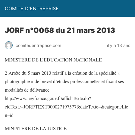
COMITE D'ENTREPRISE
JORF n°0068 du 21 mars 2013
comitedentreprise.com
il y a 13 ans
MINISTERE DE L’EDUCATION NATIONALE
2 Arrêté du 5 mars 2013 relatif à la création de la spécialité «
photographie » de brevet d’études professionnelles et fixant ses
modalités de délivrance
http://www.legifrance.gouv.fr/affichTexte.do?
cidTexte=JORFTEXT000027197577&dateTexte=&categorieLie
n=id
MINISTERE DE LA JUSTICE