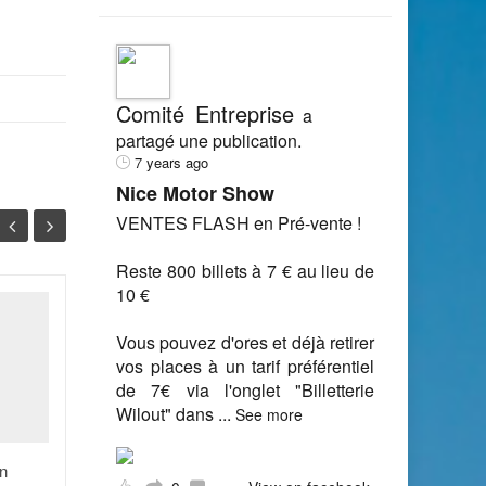
Comité Entreprise
a
partagé une publication.
7 years ago
Nice Motor Show
VENTES FLASH en Pré-vente !
Reste 800 billets à 7 € au lieu de
10 €
Les comités
29
15
Vous pouvez d'ores et déjà retirer
d'entreprise font leur
vos places à un tarif préférentiel
marché
SEP
SEP
de 7€ via l'onglet "Billetterie
Toute entreprise de plus de
Wilout" dans
...
See more
50 salariés possède un
comité d'entreprise (CE). En
n
France, ils sont 36 000. Le