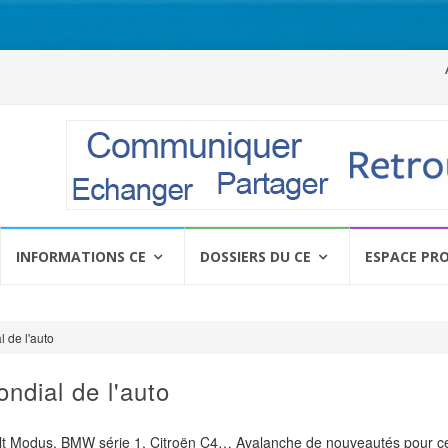
Al
a
c
INFORMATIONS CE
DOSSIERS DU CE
ESPACE PR
l de l'auto
ndial de l'auto
lt Modus, BMW série 1, Citroën C4… Avalanche de nouveautés pour c