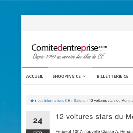
Aller
au
ACCUEIL
SHOOPING CE
BILLETTERIE CE
contenu
>
Les informations CE
>
Salons
>
12 voitures stars du Mondia
12 voitures stars du Mo
24
Peugeot 1007, nouvelle Classe A, Renau