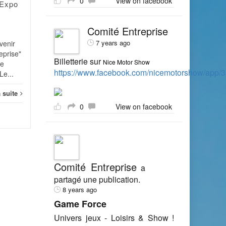
0
View on facebook
 Expo
Morbihan en compte plus
de...
Salon
Comité Entreprise
Salons
Lire la suite
7 years ago
venir
reprise"
Billetterie sur
Nice Motor Show
de
https://www.facebook.com/nicemotorshow/app
Le...
a suite
0
View on facebook
Comité Entreprise
a
partagé une publication.
8 years ago
Game Force
Univers jeux - Loisirs & Show !