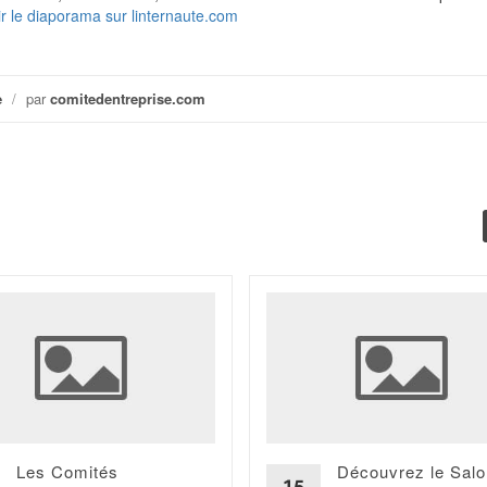
ir le diaporama sur linternaute.com
e
/
par
comitedentreprise.com
Les Comités
Découvrez le Salo
15