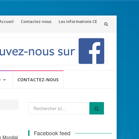
ler
Accueil
Contactez-nous
Les informations CE
u
ontenu
O
CONTACTEZ-NOUS
Recherche
pour
:
Facebook feed
e Mondial