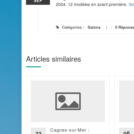
SEP
2004. 12 modèles en avant-première.
Vo
Catégories :
Salons
/
0 Répons
Articles similaires
alon des
,
upe
s portes
Cagnes-sur-Mer :
 C'est
22
06