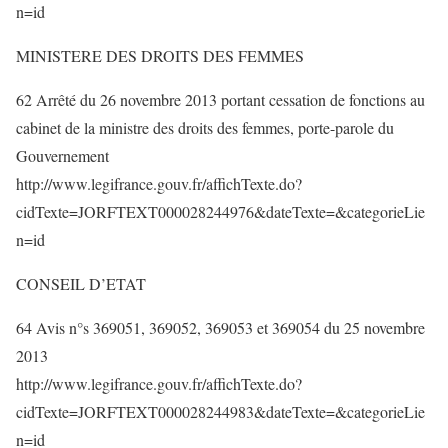
n=id
MINISTERE DES DROITS DES FEMMES
62 Arrêté du 26 novembre 2013 portant cessation de fonctions au
cabinet de la ministre des droits des femmes, porte-parole du
Gouvernement
http://www.legifrance.gouv.fr/affichTexte.do?
cidTexte=JORFTEXT000028244976&dateTexte=&categorieLie
n=id
CONSEIL D’ETAT
64 Avis n°s 369051, 369052, 369053 et 369054 du 25 novembre
2013
http://www.legifrance.gouv.fr/affichTexte.do?
cidTexte=JORFTEXT000028244983&dateTexte=&categorieLie
n=id