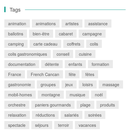
Tags
animation
animations
artistes
assistance
ballotins
bien-être
cabaret
campagne
camping
carte cadeau
coffrets
colis
colis gastronomiques
conseil
cuisine
documentation
détente
enfants
formation
France
French Cancan
fête
fêtes
gastronomie
groupes
jeux
loisirs
massage
mobil-homes
montagne
musique
noël
orchestre
paniers gourmands
plage
produits
relaxation
réductions
salariés
soirées
spectacle
séjours
terroir
vacances