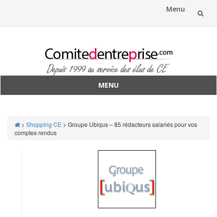
Menu
Aller
au
contenu
MENU
Aller
au
contenu
>
Shopping CE
>
Groupe Ubiqus – 85 rédacteurs salariés pour vos
comptes rendus