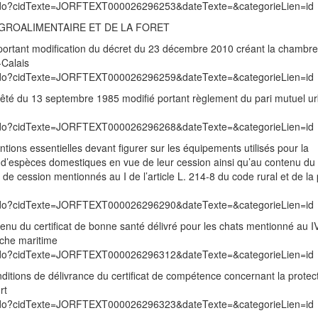
exte.do?cidTexte=JORFTEXT000026296253&dateTexte=&categorieLien=id
’AGROALIMENTAIRE ET DE LA FORET
ortant modification du décret du 23 décembre 2010 créant la chambre
-Calais
exte.do?cidTexte=JORFTEXT000026296259&dateTexte=&categorieLien=id
arrêté du 13 septembre 1985 modifié portant règlement du pari mutuel ur
exte.do?cidTexte=JORFTEXT000026296268&dateTexte=&categorieLien=id
entions essentielles devant figurer sur les équipements utilisés pour la
d’espèces domestiques en vue de leur cession ainsi qu’au contenu du
n de cession mentionnés au I de l’article L. 214-8 du code rural et de la
exte.do?cidTexte=JORFTEXT000026296290&dateTexte=&categorieLien=id
ntenu du certificat de bonne santé délivré pour les chats mentionné au I
pêche maritime
exte.do?cidTexte=JORFTEXT000026296312&dateTexte=&categorieLien=id
onditions de délivrance du certificat de compétence concernant la protec
rt
exte.do?cidTexte=JORFTEXT000026296323&dateTexte=&categorieLien=id