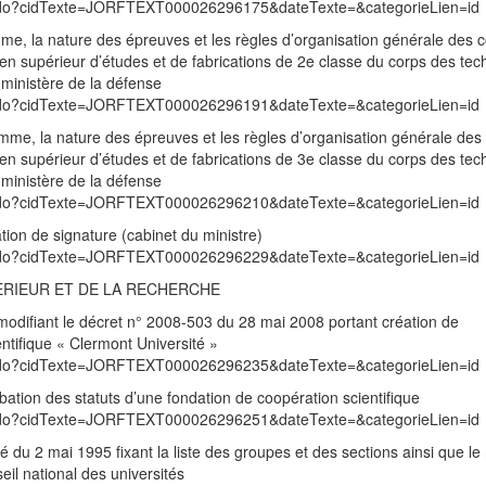
exte.do?cidTexte=JORFTEXT000026296175&dateTexte=&categorieLien=id
mme, la nature des épreuves et les règles d’organisation générale des 
en supérieur d’études et de fabrications de 2e classe du corps des tec
 ministère de la défense
exte.do?cidTexte=JORFTEXT000026296191&dateTexte=&categorieLien=id
amme, la nature des épreuves et les règles d’organisation générale des
en supérieur d’études et de fabrications de 3e classe du corps des tec
 ministère de la défense
exte.do?cidTexte=JORFTEXT000026296210&dateTexte=&categorieLien=id
tion de signature (cabinet du ministre)
exte.do?cidTexte=JORFTEXT000026296229&dateTexte=&categorieLien=id
ERIEUR ET DE LA RECHERCHE
odifiant le décret n° 2008-503 du 28 mai 2008 portant création de
entifique « Clermont Université »
exte.do?cidTexte=JORFTEXT000026296235&dateTexte=&categorieLien=id
ation des statuts d’une fondation de coopération scientifique
exte.do?cidTexte=JORFTEXT000026296251&dateTexte=&categorieLien=id
té du 2 mai 1995 fixant la liste des groupes et des sections ainsi que l
l national des universités