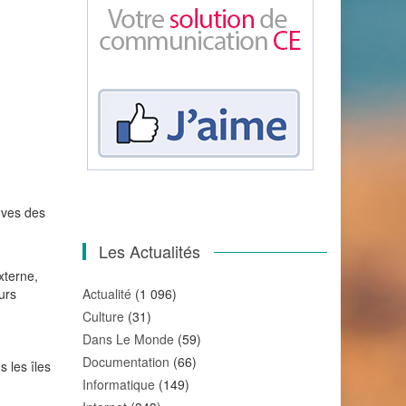
euves des
Les Actualités
xterne,
urs
Actualité
(1 096)
Culture
(31)
Dans Le Monde
(59)
Documentation
(66)
 les îles
Informatique
(149)