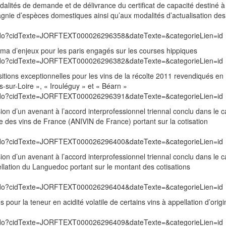
odalités de demande et de délivrance du certificat de capacité destiné à 
gnie d’espèces domestiques ainsi qu’aux modalités d’actualisation des
exte.do?cidTexte=JORFTEXT000026296358&dateTexte=&categorieLien=id
inima d’enjeux pour les paris engagés sur les courses hippiques
exte.do?cidTexte=JORFTEXT000026296382&dateTexte=&categorieLien=id
ositions exceptionnelles pour les vins de la récolte 2011 revendiqués en
s-sur-Loire », « Irouléguy » et « Béarn »
exte.do?cidTexte=JORFTEXT000026296391&dateTexte=&categorieLien=id
sion d’un avenant à l’accord interprofessionnel triennal conclu dans le 
lle des vins de France (ANIVIN de France) portant sur la cotisation
exte.do?cidTexte=JORFTEXT000026296400&dateTexte=&categorieLien=id
sion d’un avenant à l’accord interprofessionnel triennal conclu dans le 
ellation du Languedoc portant sur le montant des cotisations
exte.do?cidTexte=JORFTEXT000026296404&dateTexte=&categorieLien=id
s pour la teneur en acidité volatile de certains vins à appellation d’origi
exte.do?cidTexte=JORFTEXT000026296409&dateTexte=&categorieLien=id