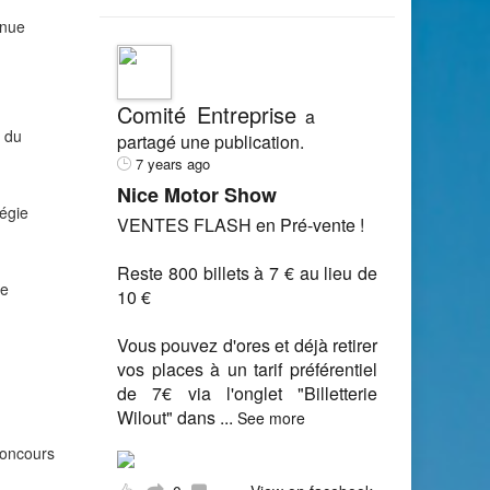
nnue
Comité Entreprise
a
s du
partagé une publication.
7 years ago
Nice Motor Show
régie
VENTES FLASH en Pré-vente !
Reste 800 billets à 7 € au lieu de
ie
10 €
Vous pouvez d'ores et déjà retirer
vos places à un tarif préférentiel
de 7€ via l'onglet "Billetterie
Wilout" dans
...
See more
concours