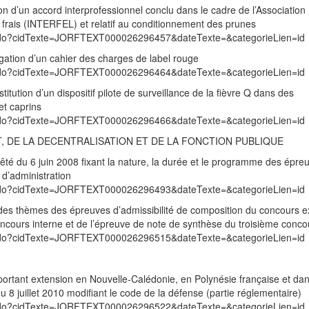
n d’un accord interprofessionnel conclu dans le cadre de l’Association
s frais (INTERFEL) et relatif au conditionnement des prunes
exte.do?cidTexte=JORFTEXT000026296457&dateTexte=&categorieLien=id
gation d’un cahier des charges de label rouge
exte.do?cidTexte=JORFTEXT000026296464&dateTexte=&categorieLien=id
titution d’un dispositif pilote de surveillance de la fièvre Q dans des
et caprins
exte.do?cidTexte=JORFTEXT000026296466&dateTexte=&categorieLien=id
T, DE LA DECENTRALISATION ET DE LA FONCTION PUBLIQUE
arrêté du 6 juin 2008 fixant la nature, la durée et le programme des épr
 d’administration
exte.do?cidTexte=JORFTEXT000026296493&dateTexte=&categorieLien=id
ste des thèmes des épreuves d’admissibilité de composition du concours e
oncours interne et de l’épreuve de note de synthèse du troisième conco
exte.do?cidTexte=JORFTEXT000026296515&dateTexte=&categorieLien=id
rtant extension en Nouvelle-Calédonie, en Polynésie française et dans
 8 juillet 2010 modifiant le code de la défense (partie réglementaire)
exte.do?cidTexte=JORFTEXT000026296522&dateTexte=&categorieLien=id