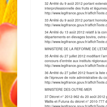
32 Arrêté du 9 août 2012 portant extensio
interprofessionnelle des fruits et légume
http://www.legifrance.gouv.fr/affichT
33 Arrêté du 9 août 2012 portant homolo
http://www.legifrance.gouv.fr/affichT
34 Arrêté du 13 août 2012 relatif à la cons
départements en élevages bovins, ovins 
http://www.legifrance.gouv.fr/affichT
MINISTERE DE LA REFORME DE L’ETA
35 Arrêté du 27 juillet 2012 modifiant l’
concours d’entrée aux instituts régionaux
http://www.legifrance.gouv.fr/affichT
36 Arrêté du 27 juillet 2012 fixant la li
de l’épreuve de note administrative du c
http://www.legifrance.gouv.fr/affichT
MINISTERE DES OUTRE-MER
37 Décret n° 2012-962 du 20 août 2012 po
Wallis-et-Futuna du décret n° 2010-777 du
http://www.legifrance.gouv.fr/affichT