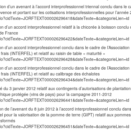
sion d’un avenant à l’accord interprofessionnel triennal conclu dans le 
ovence et portant sur les cotisations interprofessionnelles pour l’année
exte.do?cidTexte=JORFTEXT000026296418&dateTexte=&categorieLien=id
n d’un accord interprofessionnel relatif à la chicorée à boisson conclu 
 de France
exte.do?cidTexte=JORFTEXT000026296422&dateTexte=&categorieLien=id
n d’un accord interprofessionnel conclu dans le cadre de l’Association
 frais (INTERFEL) et relatif au raisin de table « maturité »
exte.do?cidTexte=JORFTEXT000026296428&dateTexte=&categorieLien=id
n d’un accord interprofessionnel conclu dans le cadre de l’Association
 frais (INTERFEL) et relatif au calibrage des échalotes
exte.do?cidTexte=JORFTEXT000026296434&dateTexte=&categorieLien=id
é du 3 janvier 2012 relatif aux contingents d’autorisations de plantatio
aphique protégée (vins de pays) pour la campagne 2011-2012
exte.do?cidTexte=JORFTEXT000026296441&dateTexte=&categorieLien=id
n de l’avenant du 8 juin 2012 à l’accord interprofessionnel conclu dans
l pour la valorisation de la pomme de terre (GIPT) relatif aux pommes
ansformés
exte.do?cidTexte=JORFTEXT000026296451&dateTexte=&categorieLien=id