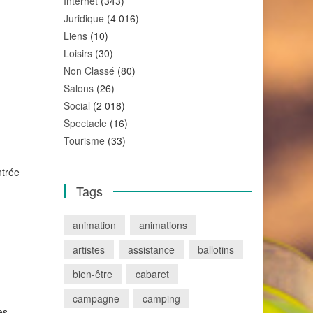
Internet
(343)
Juridique
(4 016)
Liens
(10)
Loisirs
(30)
Non Classé
(80)
Salons
(26)
Social
(2 018)
Spectacle
(16)
Tourisme
(33)
ntrée
Tags
animation
animations
artistes
assistance
ballotins
bien-être
cabaret
campagne
camping
es