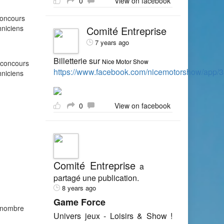
0
View on facebook
concours
hniciens
Comité Entreprise
7 years ago
Billetterie sur
Nice Motor Show
 concours
https://www.facebook.com/nicemotorshow/app
hniciens
0
View on facebook
Comité Entreprise
a
partagé une publication.
8 years ago
Game Force
e nombre
Univers jeux - Loisirs & Show !