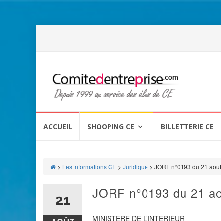
Aller
au
ACCUEIL
SHOOPING CE
BILLETTERIE CE
contenu
>
Les informations CE
>
Juridique
>
JORF n°0193 du 21 aoû
JORF n°0193 du 21 ao
21
MINISTERE DE L’INTERIEUR