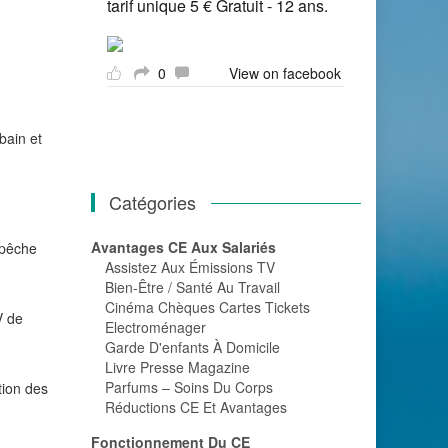
tarif unique 5 € Gratuit - 12 ans.
0
View on facebook
bain et
Catégories
Avantages CE Aux Salariés
 pêche
Assistez Aux Émissions TV
Bien-Être / Santé Au Travail
Cinéma Chèques Cartes Tickets
V de
Electroménager
Garde D'enfants À Domicile
Livre Presse Magazine
Parfums – Soins Du Corps
tion des
Réductions CE Et Avantages
Fonctionnement Du CE