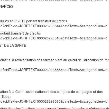
INANCES
du 20 août 2012 portant transfert de crédits
exte.do?cidTexte=JORFTEXT000026296544&dateTexte=&categorieLien=id
rtant transfert de crédits
exte.do?cidTexte=JORFTEXT000026296546&dateTexte=&categorieLien=id
ET DE LA SANTE
tif à la revalorisation des taux servant au calcul de l’allocation de re
exte.do?cidTexte=JORFTEXT000026296555&dateTexte=&categorieLien=id
nation à la Commission nationale des comptes de campagne et des
ilippe)
exte.do?cidTexte=JORFTEXT000026296565&dateTexte=&categorieLien=id
tion dans les fonctions de procureur financier (chambres régionales d