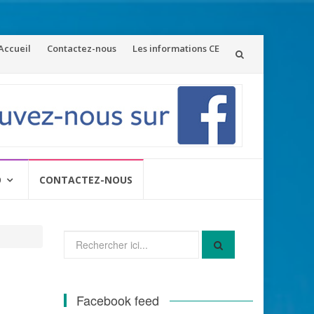
ler
Accueil
Contactez-nous
Les informations CE
u
ontenu
O
CONTACTEZ-NOUS
Recherche
pour
:
Facebook feed