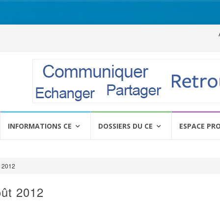
Al
a
c
INFORMATIONS CE
DOSSIERS DU CE
ESPACE PR
t 2012
ût 2012