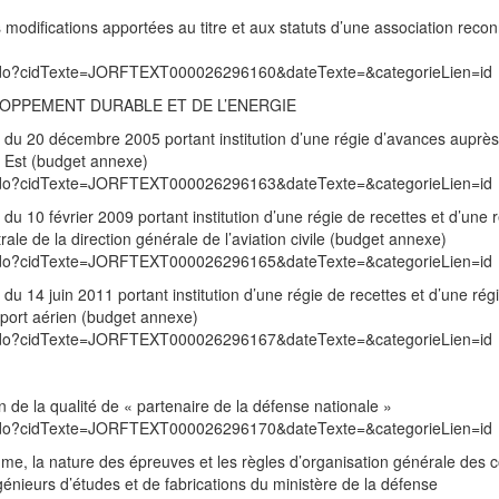
modifications apportées au titre et aux statuts d’une association reco
exte.do?cidTexte=JORFTEXT000026296160&dateTexte=&categorieLien=id
LOPPEMENT DURABLE ET DE L’ENERGIE
té du 20 décembre 2005 portant institution d’une régie d’avances auprè
e Est (budget annexe)
exte.do?cidTexte=JORFTEXT000026296163&dateTexte=&categorieLien=id
 du 10 février 2009 portant institution d’une régie de recettes et d’une 
ale de la direction générale de l’aviation civile (budget annexe)
exte.do?cidTexte=JORFTEXT000026296165&dateTexte=&categorieLien=id
 du 14 juin 2011 portant institution d’une régie de recettes et d’une rég
sport aérien (budget annexe)
exte.do?cidTexte=JORFTEXT000026296167&dateTexte=&categorieLien=id
n de la qualité de « partenaire de la défense nationale »
exte.do?cidTexte=JORFTEXT000026296170&dateTexte=&categorieLien=id
mme, la nature des épreuves et les règles d’organisation générale des 
énieurs d’études et de fabrications du ministère de la défense