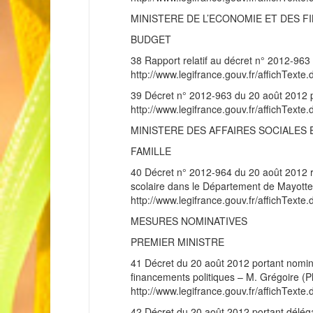
MINISTERE DE L’ECONOMIE ET DES F
BUDGET
38 Rapport relatif au décret n° 2012-963 
http://www.legifrance.gouv.fr/affichT
39 Décret n° 2012-963 du 20 août 2012 po
http://www.legifrance.gouv.fr/affichT
MINISTERE DES AFFAIRES SOCIALES 
FAMILLE
40 Décret n° 2012-964 du 20 août 2012 rela
scolaire dans le Département de Mayotte
http://www.legifrance.gouv.fr/affichT
MESURES NOMINATIVES
PREMIER MINISTRE
41 Décret du 20 août 2012 portant nomi
financements politiques – M. Grégoire (Ph
http://www.legifrance.gouv.fr/affichT
42 Décret du 20 août 2012 portant déléga