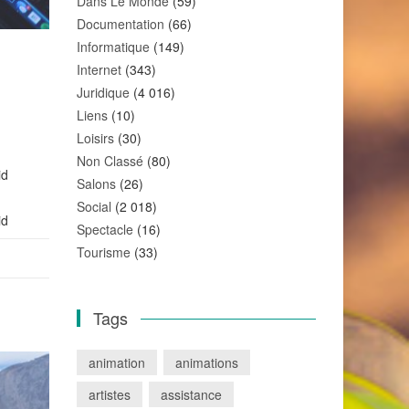
Dans Le Monde
(59)
Documentation
(66)
Informatique
(149)
Internet
(343)
Juridique
(4 016)
Liens
(10)
Loisirs
(30)
Non Classé
(80)
id
Salons
(26)
Social
(2 018)
id
Spectacle
(16)
Tourisme
(33)
Tags
animation
animations
artistes
assistance