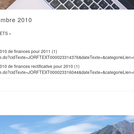
embre 2010
ETS »
10 de finances pour 2011 (1)
hTexte.do?cidTexte=JORFTEXT000023314376&dateTexte=&categorieLien=
0 de finances rectificative pour 2010 (1)
hTexte.do?cidTexte=JORFTEXT000023316044&dateTexte=&categorieLien=