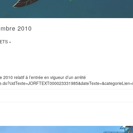
embre 2010
ETS »
010 relatif à l’entrée en vigueur d’un arrêté
hTexte.do?cidTexte=JORFTEXT000023331985&dateTexte=&categorieLien=