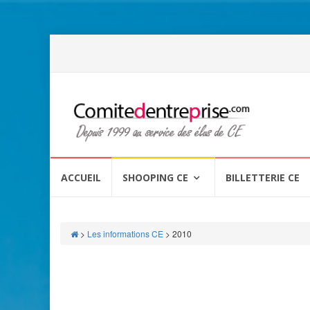
Aller
au
ACCUEIL
SHOOPING CE
BILLETTERIE CE
contenu
>
Les informations CE
>
2010