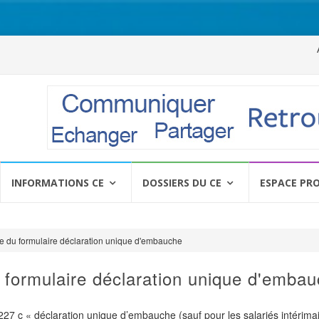
Al
a
c
INFORMATIONS CE
DOSSIERS DU CE
ESPACE PR
 du formulaire déclaration unique d'embauche
formulaire déclaration unique d'emba
227 c « déclaration unique d’embauche (sauf pour les salariés intérimai