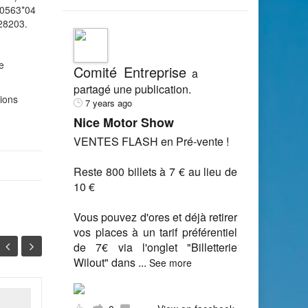
10563*04
028203.
e
Comité Entreprise
a
partagé une publication.
tions
7 years ago
Nice Motor Show
VENTES FLASH en Pré-vente !
Reste 800 billets à 7 € au lieu de
10 €
Vous pouvez d'ores et déjà retirer
vos places à un tarif préférentiel
de 7€ via l'onglet "Billetterie
Wilout" dans
...
See more
Connaître le jargon