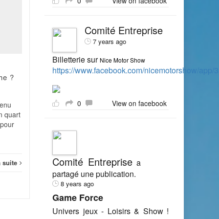
0
View on facebook
04
01
photo pour bien choisir
son appareil
JUIL
FÉV
Comité Entreprise
Pour les non-initiés, le
7 years ago
jargon de la photo peut
sembler obscur. Pourtant,
Billetterie sur
Nice Motor Show
,
savoir à quoi correspondent
https://www.facebook.com/nicemotorshow/app
he ?
les termes de la
photographie est...
0
View on facebook
venu
Documentation
Lire la suite
n quart
 pour
Docum
Comité Entreprise
a
a suite
partagé une publication.
8 years ago
Game Force
Univers jeux - Loisirs & Show !