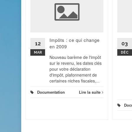
t
contrats
ste, est
Impôts : ce qui change
12
03
en 2009
MAR
DÉC
Nouveau barème de l'impôt
s) à
sur le revenu, les dates clés
pour votre déclaration
d'impôt, plafonnement de
 la suite
certaines niches fiscales,...
Documentation
Lire la suite
Doc