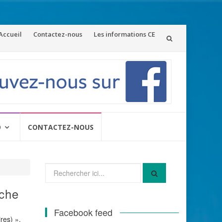
ler
Accueil
Contactez-nous
Les informations CE
u
ontenu
O
CONTACTEZ-NOUS
Recherche
pour
:
uche
Facebook feed
res) ».