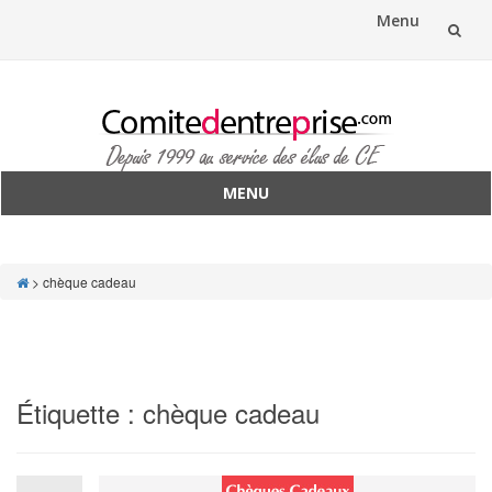
Menu
Aller
au
contenu
MENU
Aller
au
contenu
>
chèque cadeau
Étiquette :
chèque cadeau