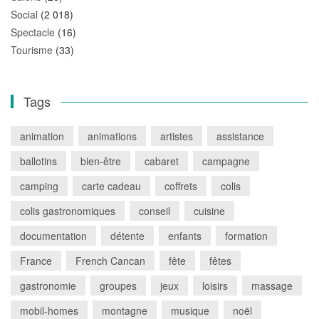
Social
(2 018)
Spectacle
(16)
Tourisme
(33)
Tags
animation
animations
artistes
assistance
ballotins
bien-être
cabaret
campagne
camping
carte cadeau
coffrets
colis
colis gastronomiques
conseil
cuisine
documentation
détente
enfants
formation
France
French Cancan
fête
fêtes
gastronomie
groupes
jeux
loisirs
massage
mobil-homes
montagne
musique
noël