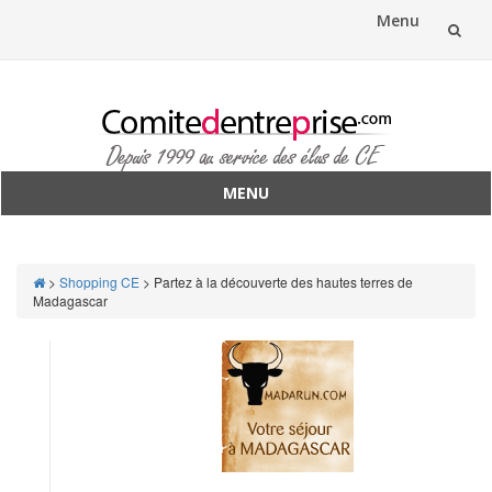
Menu
Aller
au
contenu
MENU
Aller
au
contenu
>
Shopping CE
>
Partez à la découverte des hautes terres de
Madagascar