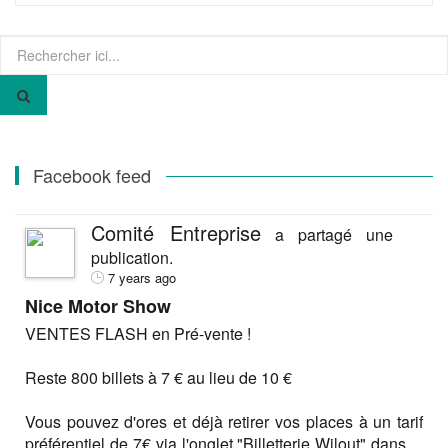
Recherche
pour
:
Facebook feed
Comité Entreprise
a partagé une
publication.
7 years ago
Nice Motor Show
VENTES FLASH en Pré-vente !
Reste 800 billets à 7 € au lieu de 10 €
Vous pouvez d'ores et déjà retirer vos places à un tarif
préférentiel de 7€ via l'onglet "Billetterie Wilout" dans
...