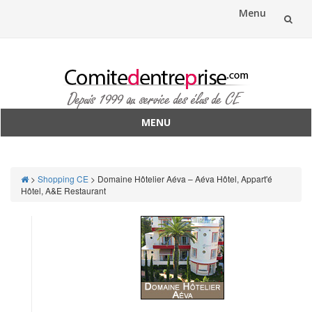
Menu
Aller
au
contenu
MENU
Aller
au
contenu
>
Shopping CE
>
Domaine Hôtelier Aéva – Aéva Hôtel, Appart'é
Hôtel, A&E Restaurant