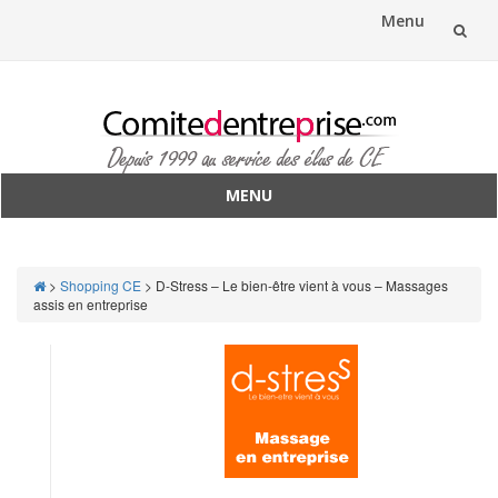
Menu
Aller
au
contenu
MENU
Aller
au
contenu
>
Shopping CE
>
D-Stress – Le bien-être vient à vous – Massages
assis en entreprise