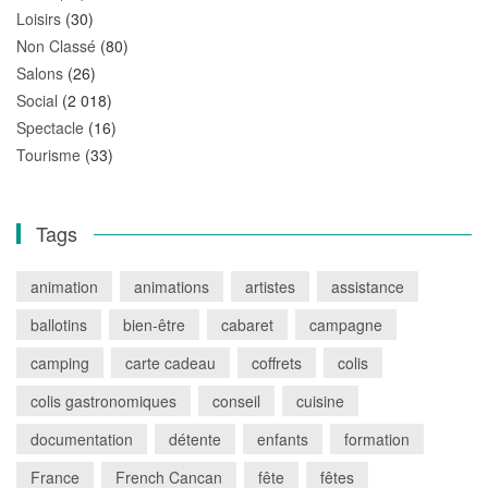
Loisirs
(30)
Non Classé
(80)
Salons
(26)
Social
(2 018)
Spectacle
(16)
Tourisme
(33)
Tags
animation
animations
artistes
assistance
ballotins
bien-être
cabaret
campagne
camping
carte cadeau
coffrets
colis
colis gastronomiques
conseil
cuisine
documentation
détente
enfants
formation
France
French Cancan
fête
fêtes