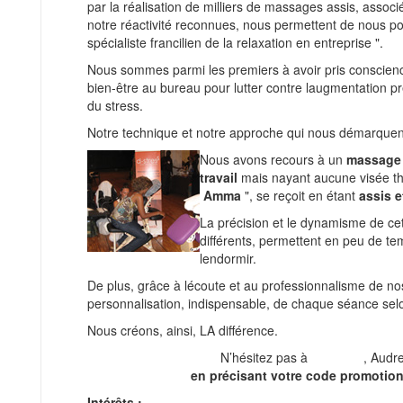
par la réalisation de milliers de massages assis, associ
notre réactivité reconnues, nous permettent de nous 
spécialiste francilien de la relaxation en entreprise "
.
Nous sommes parmi les premiers à avoir pris conscienc
bien-être au bureau pour lutter contre laugmentation p
du stress.
Notre technique et notre approche qui nous démarquen
Nous avons recours à un
massage 
travail
mais nayant aucune visée th
Amma
", se reçoit en étant
assis e
La précision et le dynamisme de cet
différents, permettent en peu de te
lendormir.
De plus, grâce à lécoute et au professionnalisme de n
personnalisation, indispensable, de chaque séance sel
Nous créons, ainsi, LA différence.
N’hésitez pas à
contacter
, Audr
en précisant votre code promotion
Intérêts :