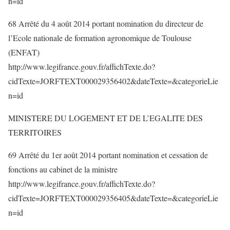
n=id
68 Arrêté du 4 août 2014 portant nomination du directeur de
l’Ecole nationale de formation agronomique de Toulouse
(ENFAT)
http://www.legifrance.gouv.fr/affichTexte.do?
cidTexte=JORFTEXT000029356402&dateTexte=&categorieLie
n=id
MINISTERE DU LOGEMENT ET DE L’EGALITE DES
TERRITOIRES
69 Arrêté du 1er août 2014 portant nomination et cessation de
fonctions au cabinet de la ministre
http://www.legifrance.gouv.fr/affichTexte.do?
cidTexte=JORFTEXT000029356405&dateTexte=&categorieLie
n=id