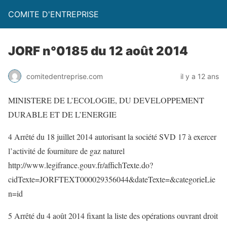
COMITE D'ENTREPRISE
JORF n°0185 du 12 août 2014
comitedentreprise.com
il y a 12 ans
MINISTERE DE L’ECOLOGIE, DU DEVELOPPEMENT
DURABLE ET DE L’ENERGIE
4 Arrêté du 18 juillet 2014 autorisant la société SVD 17 à exercer
l’activité de fourniture de gaz naturel
http://www.legifrance.gouv.fr/affichTexte.do?
cidTexte=JORFTEXT000029356044&dateTexte=&categorieLie
n=id
5 Arrêté du 4 août 2014 fixant la liste des opérations ouvrant droit