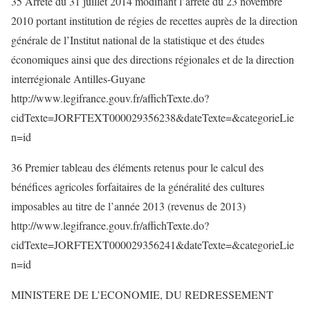
35 Arrêté du 31 juillet 2014 modifiant l’arrêté du 23 novembre
2010 portant institution de régies de recettes auprès de la direction
générale de l’Institut national de la statistique et des études
économiques ainsi que des directions régionales et de la direction
interrégionale Antilles-Guyane
http://www.legifrance.gouv.fr/affichTexte.do?
cidTexte=JORFTEXT000029356238&dateTexte=&categorieLie
n=id
36 Premier tableau des éléments retenus pour le calcul des
bénéfices agricoles forfaitaires de la généralité des cultures
imposables au titre de l’année 2013 (revenus de 2013)
http://www.legifrance.gouv.fr/affichTexte.do?
cidTexte=JORFTEXT000029356241&dateTexte=&categorieLie
n=id
MINISTERE DE L’ECONOMIE, DU REDRESSEMENT