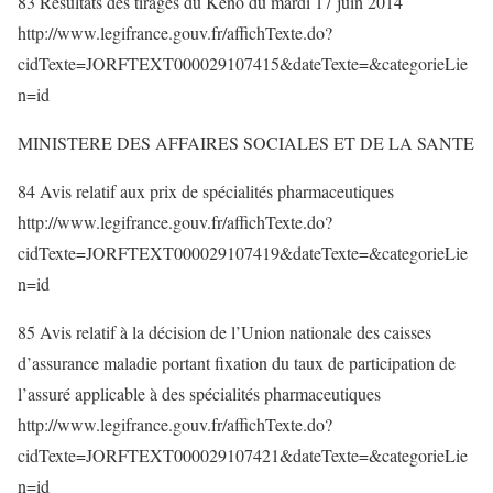
83 Résultats des tirages du Keno du mardi 17 juin 2014
http://www.legifrance.gouv.fr/affichTexte.do?
cidTexte=JORFTEXT000029107415&dateTexte=&categorieLie
n=id
MINISTERE DES AFFAIRES SOCIALES ET DE LA SANTE
84 Avis relatif aux prix de spécialités pharmaceutiques
http://www.legifrance.gouv.fr/affichTexte.do?
cidTexte=JORFTEXT000029107419&dateTexte=&categorieLie
n=id
85 Avis relatif à la décision de l’Union nationale des caisses
d’assurance maladie portant fixation du taux de participation de
l’assuré applicable à des spécialités pharmaceutiques
http://www.legifrance.gouv.fr/affichTexte.do?
cidTexte=JORFTEXT000029107421&dateTexte=&categorieLie
n=id