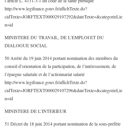
l’article L. 4111-3-1 du code de la santé publique
http://www.legifrance.gouv.fr/affichTexte.do?
cidTexte=JORFTEXT000029107292&dateTexte=&categorieLie
n=id
MINISTERE DU TRAVAIL, DE L’EMPLOI ET DU
DIALOGUE SOCIAL
50 Arrêté du 19 juin 2014 portant nomination des membres du
conseil d’orientation de la participation, de l’intéressement, de
l’épargne salariale et de l’actionnariat salarié
http://www.legifrance.gouv.fr/affichTexte.do?
cidTexte=JORFTEXT000029107296&dateTexte=&categorieLie
n=id
MINISTERE DE L’INTERIEUR
51 Décret du 18 juin 2014 portant nomination de la sous-préfète