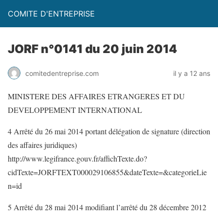
COMITE D'ENTREPRISE
JORF n°0141 du 20 juin 2014
comitedentreprise.com
il y a 12 ans
MINISTERE DES AFFAIRES ETRANGERES ET DU
DEVELOPPEMENT INTERNATIONAL
4 Arrêté du 26 mai 2014 portant délégation de signature (direction
des affaires juridiques)
http://www.legifrance.gouv.fr/affichTexte.do?
cidTexte=JORFTEXT000029106855&dateTexte=&categorieLie
n=id
5 Arrêté du 28 mai 2014 modifiant l’arrêté du 28 décembre 2012