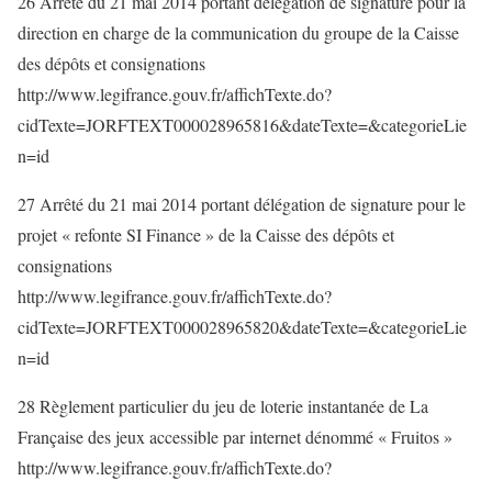
26 Arrêté du 21 mai 2014 portant délégation de signature pour la
direction en charge de la communication du groupe de la Caisse
des dépôts et consignations
http://www.legifrance.gouv.fr/affichTexte.do?
cidTexte=JORFTEXT000028965816&dateTexte=&categorieLie
n=id
27 Arrêté du 21 mai 2014 portant délégation de signature pour le
projet « refonte SI Finance » de la Caisse des dépôts et
consignations
http://www.legifrance.gouv.fr/affichTexte.do?
cidTexte=JORFTEXT000028965820&dateTexte=&categorieLie
n=id
28 Règlement particulier du jeu de loterie instantanée de La
Française des jeux accessible par internet dénommé « Fruitos »
http://www.legifrance.gouv.fr/affichTexte.do?