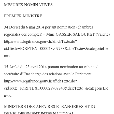
MESURES NOMINATIVES
PREMIER MINISTRE
34 Décret du 6 mai 2014 portant nomination (chambres
régionales des comptes) – Mme GASSER-SABOURET (Valérie)
http://www.legifrance.gouv.fr/affichTexte.do?
cidTexte=JORFTEXT000028907738&dateTexte=&categorieLie
n=id
35 Arrêté du 23 avril 2014 portant nomination au cabinet du
secrétaire d’Etat chargé des relations avec le Parlement
http://www.legifrance.gouv.fr/affichTexte.do?
cidTexte=JORFTEXT000028907740&dateTexte=&categorieLie
n=id
MINISTERE DES AFFAIRES ETRANGERES ET DU
DEVELOPPEMENT INTERNATIONAL