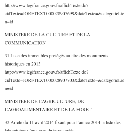
http://www.legifrance.gouv.fr/affichTexte.do?
cidTexte=JORFTEXT000028907699&dateTexte=&categorieLie
n=id
MINISTERE DE LA CULTURE ET DE LA
COMMUNICATION
31 Liste des immeubles protégés au titre des monuments
historiques en 2013
http://www.legifrance.gouv.fr/affichTexte.do?
cidTexte=JORFTEXT000028907703&dateTexte=&categorieLie
n=id
MINISTERE DE L’AGRICULTURE, DE
L’AGROALIMENTAIRE ET DE LA FORET
32 Arrêté du 11 avril 2014 fixant pour l’année 2014 la liste des
laboratoires d’analyses de terre agréés