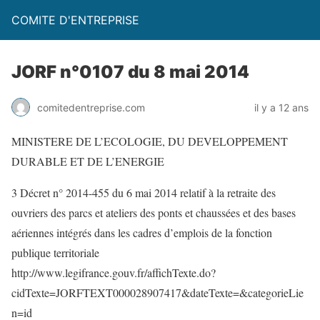
COMITE D'ENTREPRISE
JORF n°0107 du 8 mai 2014
comitedentreprise.com
il y a 12 ans
MINISTERE DE L’ECOLOGIE, DU DEVELOPPEMENT
DURABLE ET DE L’ENERGIE
3 Décret n° 2014-455 du 6 mai 2014 relatif à la retraite des
ouvriers des parcs et ateliers des ponts et chaussées et des bases
aériennes intégrés dans les cadres d’emplois de la fonction
publique territoriale
http://www.legifrance.gouv.fr/affichTexte.do?
cidTexte=JORFTEXT000028907417&dateTexte=&categorieLie
n=id