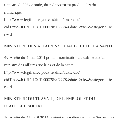
ministre de l’économie, du redressement productif et du
numérique
http://www.legifrance.gouv.fr/affichTexte.do?
cidTexte=JORFTEXT000028907774&dateTexte=&categorieLie
n=id
MINISTERE DES AFFAIRES SOCIALES ET DE LA SANTE
49 Arrêté du 2 mai 2014 portant nomination au cabinet de la
ministre des affaires sociales et de la santé
http://www.legifrance.gouv.fr/affichTexte.do?
cidTexte=JORFTEXT000028907778&dateTexte=&categorieLie
n=id
MINISTERE DU TRAVAIL, DE L’EMPLOI ET DU
DIALOGUE SOCIAL
50 Arrêté du 25 avril 2014 portant promotion de grade (inspection