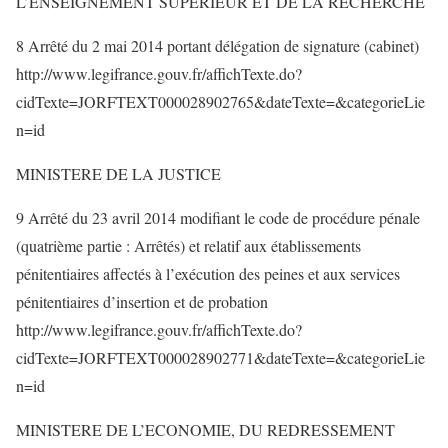
L’ENSEIGNEMENT SUPERIEUR ET DE LA RECHERCHE
8 Arrêté du 2 mai 2014 portant délégation de signature (cabinet)
http://www.legifrance.gouv.fr/affichTexte.do?
cidTexte=JORFTEXT000028902765&dateTexte=&categorieLie
n=id
MINISTERE DE LA JUSTICE
9 Arrêté du 23 avril 2014 modifiant le code de procédure pénale
(quatrième partie : Arrêtés) et relatif aux établissements
pénitentiaires affectés à l’exécution des peines et aux services
pénitentiaires d’insertion et de probation
http://www.legifrance.gouv.fr/affichTexte.do?
cidTexte=JORFTEXT000028902771&dateTexte=&categorieLie
n=id
MINISTERE DE L’ECONOMIE, DU REDRESSEMENT