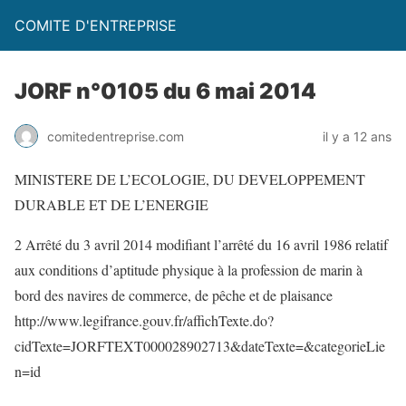
COMITE D'ENTREPRISE
JORF n°0105 du 6 mai 2014
comitedentreprise.com
il y a 12 ans
MINISTERE DE L’ECOLOGIE, DU DEVELOPPEMENT
DURABLE ET DE L’ENERGIE
2 Arrêté du 3 avril 2014 modifiant l’arrêté du 16 avril 1986 relatif
aux conditions d’aptitude physique à la profession de marin à
bord des navires de commerce, de pêche et de plaisance
http://www.legifrance.gouv.fr/affichTexte.do?
cidTexte=JORFTEXT000028902713&dateTexte=&categorieLie
n=id