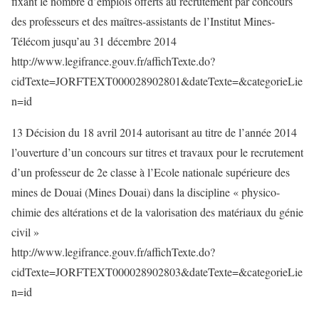
fixant le nombre d’emplois offerts au recrutement par concours
des professeurs et des maîtres-assistants de l’Institut Mines-
Télécom jusqu’au 31 décembre 2014
http://www.legifrance.gouv.fr/affichTexte.do?
cidTexte=JORFTEXT000028902801&dateTexte=&categorieLie
n=id
13 Décision du 18 avril 2014 autorisant au titre de l’année 2014
l’ouverture d’un concours sur titres et travaux pour le recrutement
d’un professeur de 2e classe à l’Ecole nationale supérieure des
mines de Douai (Mines Douai) dans la discipline « physico-
chimie des altérations et de la valorisation des matériaux du génie
civil »
http://www.legifrance.gouv.fr/affichTexte.do?
cidTexte=JORFTEXT000028902803&dateTexte=&categorieLie
n=id