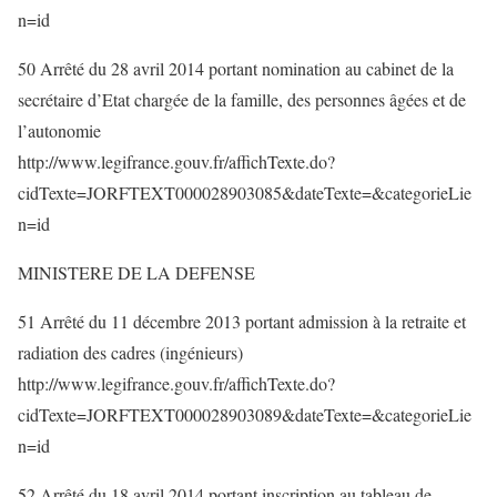
n=id
50 Arrêté du 28 avril 2014 portant nomination au cabinet de la
secrétaire d’Etat chargée de la famille, des personnes âgées et de
l’autonomie
http://www.legifrance.gouv.fr/affichTexte.do?
cidTexte=JORFTEXT000028903085&dateTexte=&categorieLie
n=id
MINISTERE DE LA DEFENSE
51 Arrêté du 11 décembre 2013 portant admission à la retraite et
radiation des cadres (ingénieurs)
http://www.legifrance.gouv.fr/affichTexte.do?
cidTexte=JORFTEXT000028903089&dateTexte=&categorieLie
n=id
52 Arrêté du 18 avril 2014 portant inscription au tableau de