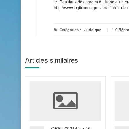
19 Résultats des tirages du Keno du merc
http://www.legifrance.gouv.fr/affichT
Catégories :
Juridique
/
0 Répo
Articles similaires
 11
JORF n°0214 du 16
 du 26