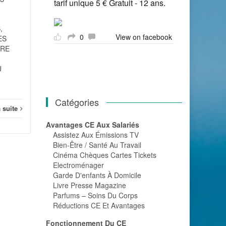
tarif unique 5 € Gratuit - 12 ans.
délégation de signature...
,
Juridique
Lire la suite
0
View on facebook
ES
Jurid
ERE
U
Catégories
a suite
Avantages CE Aux Salariés
Assistez Aux Émissions TV
Bien-Être / Santé Au Travail
Cinéma Chèques Cartes Tickets
Electroménager
Garde D'enfants À Domicile
Livre Presse Magazine
Parfums – Soins Du Corps
Réductions CE Et Avantages
Fonctionnement Du CE