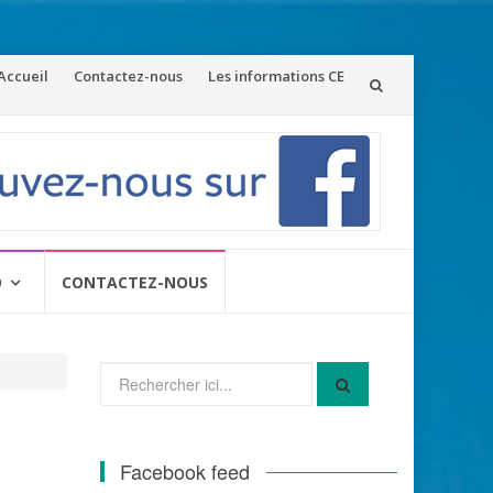
ler
Accueil
Contactez-nous
Les informations CE
u
ontenu
O
CONTACTEZ-NOUS
Recherche
pour
:
Facebook feed