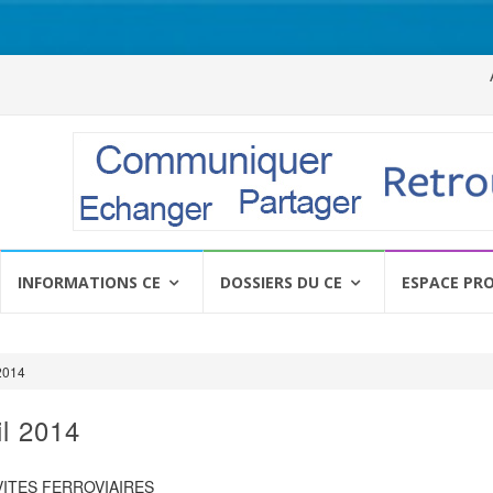
Al
a
c
INFORMATIONS CE
DOSSIERS DU CE
ESPACE PR
2014
l 2014
VITES FERROVIAIRES