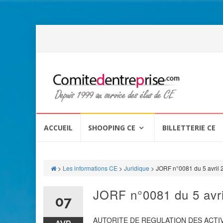
Aller
au
ACCUEIL
SHOOPING CE
BILLETTERIE CE
contenu
>
Les informations CE
>
Juridique
>
JORF n°0081 du 5 avril 
JORF n°0081 du 5 avri
07
AUTORITE DE REGULATION DES ACTI