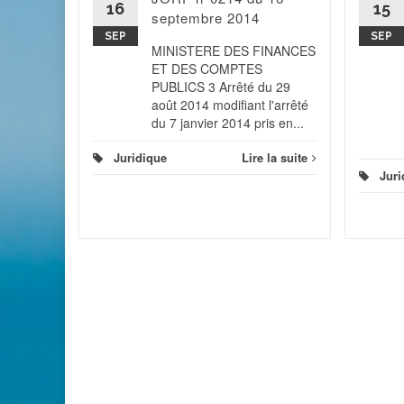
16
15
élégation
septembre 2014
SEP
SEP
MINISTERE DES FINANCES
ET DES COMPTES
 la suite
PUBLICS 3 Arrêté du 29
août 2014 modifiant l'arrêté
du 7 janvier 2014 pris en...
Juridique
Lire la suite
Juri