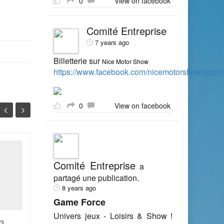
0
View on facebook
Comité Entreprise
7 years ago
Billetterie sur
Nice Motor Show
https://www.facebook.com/nicemotorshow/app
0
View on facebook
JORF n°0211 du 12
12
11
Comité Entreprise
septembre 2014
a
SEP
SEP
partagé une publication.
MINISTERE DES AFFAIRES
8 years ago
ETRANGERES ET DU
Game Force
DEVELOPPEMENT
INTERNATIONAL 5 Arrêté
Univers jeux - Loisirs & Show !
13
du 26 août 2014 portant