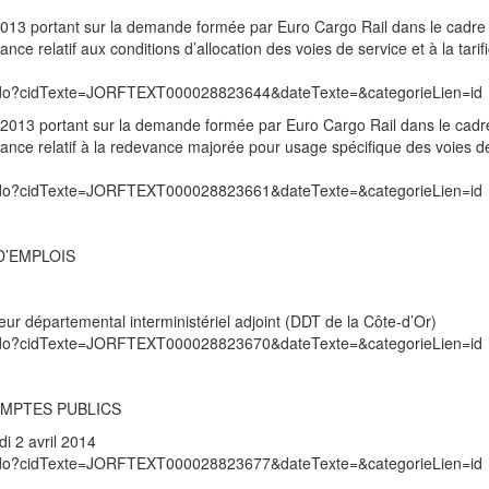
013 portant sur la demande formée par Euro Cargo Rail dans le cadre
nce relatif aux conditions d’allocation des voies de service et à la tarif
exte.do?cidTexte=JORFTEXT000028823644&dateTexte=&categorieLien=id
2013 portant sur la demande formée par Euro Cargo Rail dans le cadr
rance relatif à la redevance majorée pour usage spécifique des voies d
exte.do?cidTexte=JORFTEXT000028823661&dateTexte=&categorieLien=id
D’EMPLOIS
ur départemental interministériel adjoint (DDT de la Côte-d’Or)
exte.do?cidTexte=JORFTEXT000028823670&dateTexte=&categorieLien=id
OMPTES PUBLICS
i 2 avril 2014
exte.do?cidTexte=JORFTEXT000028823677&dateTexte=&categorieLien=id