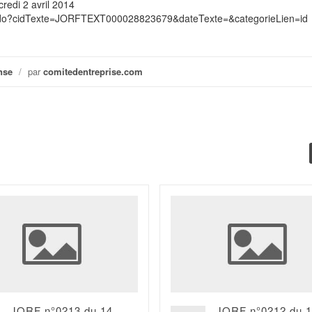
redi 2 avril 2014
exte.do?cidTexte=JORFTEXT000028823679&dateTexte=&categorieLien=id
nse
/
par
comitedentreprise.com
JORF n°0213 du 14
JORF n°0212 du 