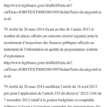
http://www.legifrance.gouv.fr/affichTexte.do?
cidTexte=JORFTEXT000028819953&dateTexte=&categorieLie
n=id
78 Arrêté du 26 mars 2014 fixant au titre de l’année 2013 le
nombre de places offertes au concours réservé organisé pour le
recrutement d’inspecteurs des finances publiques affectés au
traitement de l’information en qualité de programmeur système
d’exploitation
http://www.legifrance.gouv.fr/affichTexte.do?
cidTexte=JORFTEXT000028819955&dateTexte=&categorieLie
n=id
79 Arrêté du 28 mars 2014 modifiant l’arrêté du 18 avril 2013
pris pour l’application de l’article 233 du décret n° 2012-1246 du
7 novembre 2012 relatif à la gestion budgétaire et comptable
publique et fixant l’assignation comptable des rémunérations des