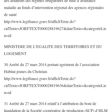
des dotations des régimes obligatoires de base d’assurance
maladie au fonds d’intervention régional des agences régionales
de santé
http://www.legifrance.gouv.fr/affichTexte.do?
cidTexte=JORFTEXT000028819627&dateTexte=&categorieLie
n=id
MINISTERE DE L’EGALITE DES TERRITOIRES ET DU
LOGEMENT
30 Arrêté du 27 mars 2014 portant agrément de l’association
Habitat jeunes du Choletais
http://www.legifrance.gouv.fr/affichTexte.do?
cidTexte=JORFTEXT000028819636&dateTexte=&categorieLie
n=id
31 Arrêté du 27 mars 2014 relatif à l’attribution du boni de
liquidation de la Société coopérative de production (SCP) d’HLM