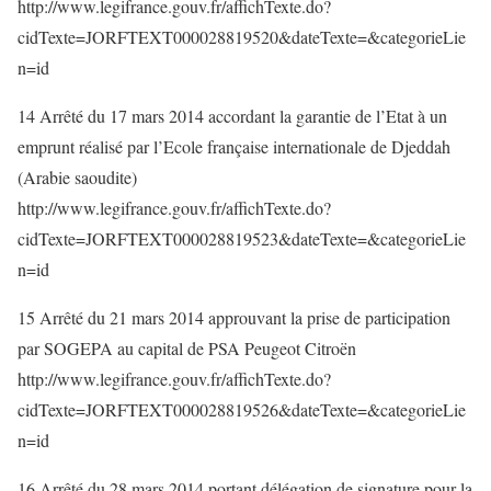
http://www.legifrance.gouv.fr/affichTexte.do?
cidTexte=JORFTEXT000028819520&dateTexte=&categorieLie
n=id
14 Arrêté du 17 mars 2014 accordant la garantie de l’Etat à un
emprunt réalisé par l’Ecole française internationale de Djeddah
(Arabie saoudite)
http://www.legifrance.gouv.fr/affichTexte.do?
cidTexte=JORFTEXT000028819523&dateTexte=&categorieLie
n=id
15 Arrêté du 21 mars 2014 approuvant la prise de participation
par SOGEPA au capital de PSA Peugeot Citroën
http://www.legifrance.gouv.fr/affichTexte.do?
cidTexte=JORFTEXT000028819526&dateTexte=&categorieLie
n=id
16 Arrêté du 28 mars 2014 portant délégation de signature pour la