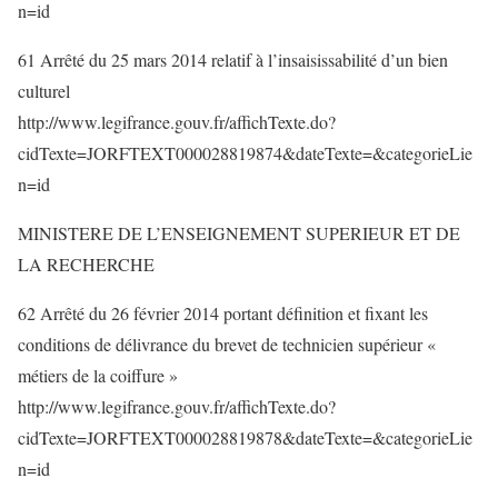
n=id
61 Arrêté du 25 mars 2014 relatif à l’insaisissabilité d’un bien
culturel
http://www.legifrance.gouv.fr/affichTexte.do?
cidTexte=JORFTEXT000028819874&dateTexte=&categorieLie
n=id
MINISTERE DE L’ENSEIGNEMENT SUPERIEUR ET DE
LA RECHERCHE
62 Arrêté du 26 février 2014 portant définition et fixant les
conditions de délivrance du brevet de technicien supérieur «
métiers de la coiffure »
http://www.legifrance.gouv.fr/affichTexte.do?
cidTexte=JORFTEXT000028819878&dateTexte=&categorieLie
n=id