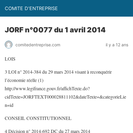
COMITE D'ENTREPRISE
JORF n°0077 du 1 avril 2014
comitedentreprise.com
il y a 12 ans
LOIS
3 LOI n° 2014-384 du 29 mars 2014 visant à reconquérir
l’économie réelle (1)
http://www.legifrance.gouv.fr/affichTexte.do?
cidTexte=JORFTEXT000028811102&dateTexte=&categorieLie
n=id
CONSEIL CONSTITUTIONNEL
4 Décision n° 2014-692 DC du 27 mars 2014