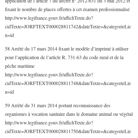
application de l’article 7 du décret n° 2012-631 du 3 mai 2012 et
fixant le nombre de places offertes à cet examen professionnalisé
http://www.legifrance.gouv.fr/affichTexte.do?
cidTexte=JORFTEXT000028811742&dateTexte=&categorieLie
n=id
58 Arrêté du 17 mars 2014 fixant le modèle d’imprimé à utiliser
pour l’application de l’article R. 731-63 du code rural et de la
pêche maritime
http://www.legifrance.gouv.fr/affichTexte.do?
cidTexte=JORFTEXT000028811748&dateTexte=&categorieLie
n=id
59 Arrêté du 31 mars 2014 portant reconnaissance des
organismes à vocation sanitaire dans le domaine animal ou végétal
http://www.legifrance.gouv.fr/affichTexte.do?
cidTexte=JORFTEXT000028811750&dateTexte=&categorieLie