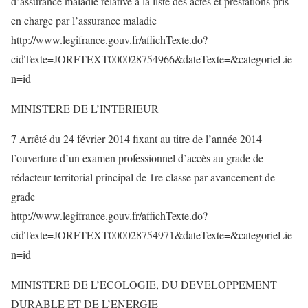
d’assurance maladie relative à la liste des actes et prestations pris
en charge par l’assurance maladie
http://www.legifrance.gouv.fr/affichTexte.do?
cidTexte=JORFTEXT000028754966&dateTexte=&categorieLie
n=id
MINISTERE DE L’INTERIEUR
7 Arrêté du 24 février 2014 fixant au titre de l’année 2014
l’ouverture d’un examen professionnel d’accès au grade de
rédacteur territorial principal de 1re classe par avancement de
grade
http://www.legifrance.gouv.fr/affichTexte.do?
cidTexte=JORFTEXT000028754971&dateTexte=&categorieLie
n=id
MINISTERE DE L’ECOLOGIE, DU DEVELOPPEMENT
DURABLE ET DE L’ENERGIE