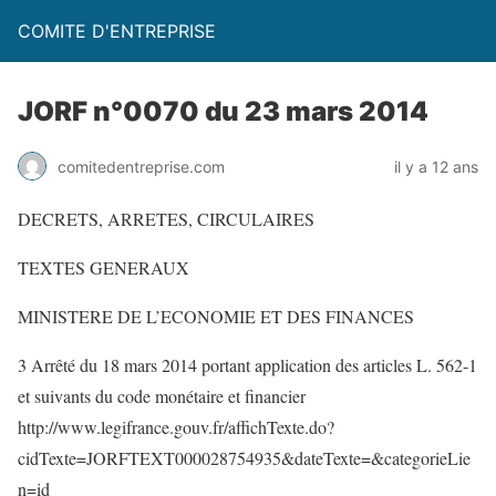
COMITE D'ENTREPRISE
JORF n°0070 du 23 mars 2014
comitedentreprise.com
il y a 12 ans
DECRETS, ARRETES, CIRCULAIRES
TEXTES GENERAUX
MINISTERE DE L’ECONOMIE ET DES FINANCES
3 Arrêté du 18 mars 2014 portant application des articles L. 562-1
et suivants du code monétaire et financier
http://www.legifrance.gouv.fr/affichTexte.do?
cidTexte=JORFTEXT000028754935&dateTexte=&categorieLie
n=id