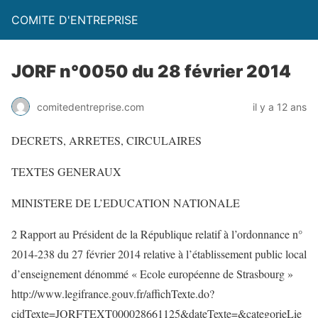
COMITE D'ENTREPRISE
JORF n°0050 du 28 février 2014
comitedentreprise.com
il y a 12 ans
DECRETS, ARRETES, CIRCULAIRES
TEXTES GENERAUX
MINISTERE DE L’EDUCATION NATIONALE
2 Rapport au Président de la République relatif à l’ordonnance n°
2014-238 du 27 février 2014 relative à l’établissement public local
d’enseignement dénommé « Ecole européenne de Strasbourg »
http://www.legifrance.gouv.fr/affichTexte.do?
cidTexte=JORFTEXT000028661125&dateTexte=&categorieLie