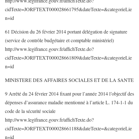
http://www.legifrance.gouv.fr/affichTexte.do?
cidTexte=JORFTEXT000028661795&dateTexte=&categorieLie
n=id
61 Décision du 26 février 2014 portant délégation de signature
(service de contrôle budgétaire et comptable ministériel)
http://www.legifrance.gouv.fr/affichTexte.do?
cidTexte=JORFTEXT000028661809&dateTexte=&categorieLie
n=id
MINISTERE DES AFFAIRES SOCIALES ET DE LA SANTE
9 Arrêté du 24 février 2014 fixant pour l’année 2014 l’objectif des
dépenses d’assurance maladie mentionné à l’article L. 174-1-1 du
code de la sécurité sociale
http://www.legifrance.gouv.fr/affichTexte.do?
cidTexte=JORFTEXT000028661188&dateTexte=&categorieLie
n=id