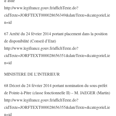
d’asile
http://www.legifrance.gouv.fr/affichTexte.do?
cidTexte=JORFTEXT000028656349&dateTexte=&categorieLie
n=id
67 Arrêté du 24 février 2014 portant placement dans la position
de disponibilité (Conseil d’Etat)
http://www.legifrance.gouv.fr/affichTexte.do?
cidTexte=JORFTEXT000028656351&dateTexte=&categorieLie
n=id
MINISTERE DE L’INTERIEUR
68 Décret du 24 février 2014 portant nomination du sous-préfet
de Pointe-à-Pitre (classe fonctionnelle II) – M. JAEGER (Martin)
http://www.legifrance.gouv.fr/affichTexte.do?
cidTexte=JORFTEXT000028656355&dateTexte=&categorieLie
n=id