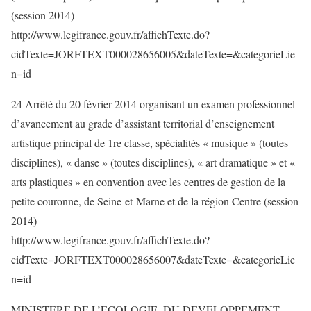
(session 2014)
http://www.legifrance.gouv.fr/affichTexte.do?
cidTexte=JORFTEXT000028656005&dateTexte=&categorieLie
n=id
24 Arrêté du 20 février 2014 organisant un examen professionnel
d’avancement au grade d’assistant territorial d’enseignement
artistique principal de 1re classe, spécialités « musique » (toutes
disciplines), « danse » (toutes disciplines), « art dramatique » et «
arts plastiques » en convention avec les centres de gestion de la
petite couronne, de Seine-et-Marne et de la région Centre (session
2014)
http://www.legifrance.gouv.fr/affichTexte.do?
cidTexte=JORFTEXT000028656007&dateTexte=&categorieLie
n=id
MINISTERE DE L’ECOLOGIE, DU DEVELOPPEMENT