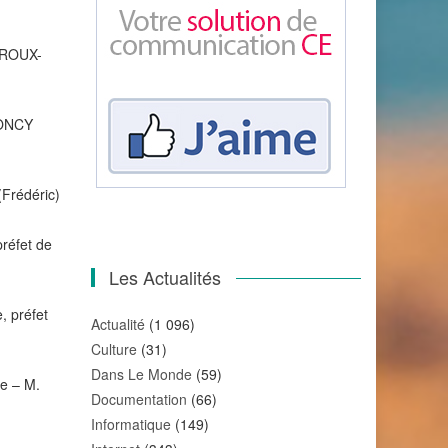
LEROUX-
TRONCY
(Frédéric)
préfet de
Les Actualités
, préfet
Actualité
(1 096)
Culture
(31)
Dans Le Monde
(59)
ne – M.
Documentation
(66)
Informatique
(149)