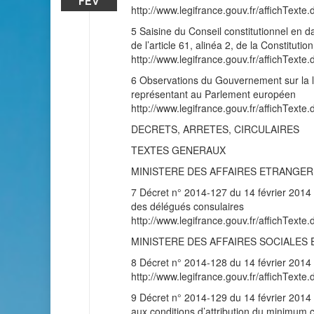
FÉV
http://www.legifrance.gouv.fr/affichT
5 Saisine du Conseil constitutionnel en 
de l’article 61, alinéa 2, de la Constitut
http://www.legifrance.gouv.fr/affichT
6 Observations du Gouvernement sur la lo
représentant au Parlement européen
http://www.legifrance.gouv.fr/affichT
DECRETS, ARRETES, CIRCULAIRES
TEXTES GENERAUX
MINISTERE DES AFFAIRES ETRANGE
7 Décret n° 2014-127 du 14 février 2014 p
des délégués consulaires
http://www.legifrance.gouv.fr/affichT
MINISTERE DES AFFAIRES SOCIALES 
8 Décret n° 2014-128 du 14 février 2014 re
http://www.legifrance.gouv.fr/affichT
9 Décret n° 2014-129 du 14 février 2014 pri
aux conditions d’attribution du minimum c