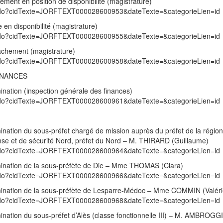
ement en position de disponibilité (magistrature)
exte.do?cidTexte=JORFTEXT000028600953&dateTexte=&categorieLien=id
 en disponibilité (magistrature)
exte.do?cidTexte=JORFTEXT000028600955&dateTexte=&categorieLien=id
tachement (magistrature)
exte.do?cidTexte=JORFTEXT000028600958&dateTexte=&categorieLien=id
INANCES
ination (inspection générale des finances)
exte.do?cidTexte=JORFTEXT000028600961&dateTexte=&categorieLien=id
ination du sous-préfet chargé de mission auprès du préfet de la régio
ense et de sécurité Nord, préfet du Nord – M. THIRARD (Guillaume)
exte.do?cidTexte=JORFTEXT000028600964&dateTexte=&categorieLien=id
mination de la sous-préfète de Die – Mme THOMAS (Clara)
exte.do?cidTexte=JORFTEXT000028600966&dateTexte=&categorieLien=id
omination de la sous-préfète de Lesparre-Médoc – Mme COMMIN (Valéri
exte.do?cidTexte=JORFTEXT000028600968&dateTexte=&categorieLien=id
ination du sous-préfet d’Alès (classe fonctionnelle III) – M. AMBROGG