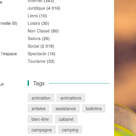
Internet
(343)
me
Juridique
(4 016)
Liens
(10)
nelle III)
Loisirs
(30)
Non Classé
(80)
Salons
(26)
Social
(2 018)
 l’espace
Spectacle
(16)
Tourisme
(33)
Tags
aux
animation
animations
artistes
assistance
ballotins
bien-être
cabaret
campagne
camping