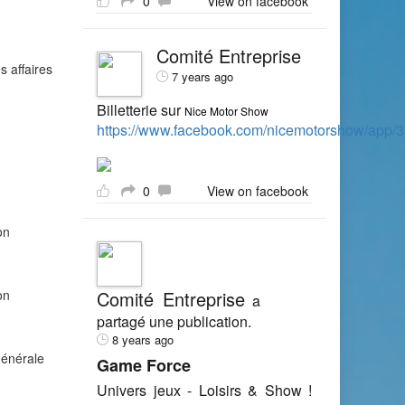
0
View on facebook
Comité Entreprise
s affaires
7 years ago
Billetterie sur
Nice Motor Show
https://www.facebook.com/nicemotorshow/app
0
View on facebook
on
on
Comité Entreprise
a
partagé une publication.
8 years ago
générale
Game Force
Univers jeux - Loisirs & Show !