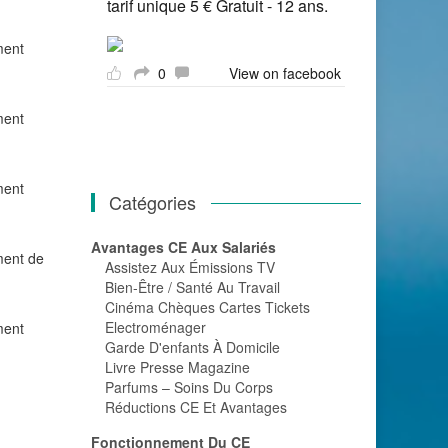
tarif unique 5 € Gratuit - 12 ans.
ment
0
View on facebook
ment
ment
Catégories
Avantages CE Aux Salariés
ment de
Assistez Aux Émissions TV
Bien-Être / Santé Au Travail
Cinéma Chèques Cartes Tickets
Electroménager
ment
Garde D'enfants À Domicile
Livre Presse Magazine
Parfums – Soins Du Corps
Réductions CE Et Avantages
Fonctionnement Du CE