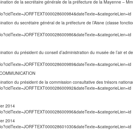
ination de la secrétaire générale de la préfecture de la Mayenne – M
exte.do?cidTexte=JORFTEXT000028600984&dateTexte=&categorieLien=id
ation du secrétaire général de la préfecture de l’Aisne (classe fonction
exte.do?cidTexte=JORFTEXT000028600986&dateTexte=&categorieLien=id
nation du président du conseil d’administration du musée de l’air et de
exte.do?cidTexte=JORFTEXT000028600989&dateTexte=&categorieLien=id
A COMMUNICATION
ination du président de la commission consultative des trésors nation
exte.do?cidTexte=JORFTEXT000028600992&dateTexte=&categorieLien=id
ier 2014
exte.do?cidTexte=JORFTEXT000028600996&dateTexte=&categorieLien=id
ier 2014
exte.do?cidTexte=JORFTEXT000028601030&dateTexte=&categorieLien=id