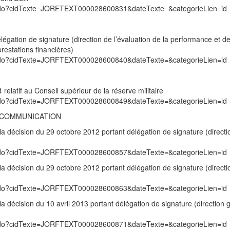
exte.do?cidTexte=JORFTEXT000028600831&dateTexte=&categorieLien=id
légation de signature (direction de l’évaluation de la performance et de
prestations financières)
exte.do?cidTexte=JORFTEXT000028600840&dateTexte=&categorieLien=id
relatif au Conseil supérieur de la réserve militaire
exte.do?cidTexte=JORFTEXT000028600849&dateTexte=&categorieLien=id
A COMMUNICATION
la décision du 29 octobre 2012 portant délégation de signature (directi
exte.do?cidTexte=JORFTEXT000028600857&dateTexte=&categorieLien=id
la décision du 29 octobre 2012 portant délégation de signature (directi
exte.do?cidTexte=JORFTEXT000028600863&dateTexte=&categorieLien=id
la décision du 10 avril 2013 portant délégation de signature (direction 
exte.do?cidTexte=JORFTEXT000028600871&dateTexte=&categorieLien=id