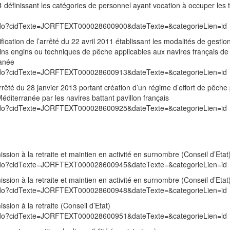
 définissant les catégories de personnel ayant vocation à occuper les 
exte.do?cidTexte=JORFTEXT000028600900&dateTexte=&categorieLien=id
ication de l’arrêté du 22 avril 2011 établissant les modalités de gestio
ains engins ou techniques de pêche applicables aux navires français d
ranée
exte.do?cidTexte=JORFTEXT000028600913&dateTexte=&categorieLien=id
arrêté du 28 janvier 2013 portant création d’un régime d’effort de pêche 
diterranée par les navires battant pavillon français
exte.do?cidTexte=JORFTEXT000028600925&dateTexte=&categorieLien=id
ssion à la retraite et maintien en activité en surnombre (Conseil d’Etat
exte.do?cidTexte=JORFTEXT000028600945&dateTexte=&categorieLien=id
ssion à la retraite et maintien en activité en surnombre (Conseil d’Etat
exte.do?cidTexte=JORFTEXT000028600948&dateTexte=&categorieLien=id
sion à la retraite (Conseil d’Etat)
exte.do?cidTexte=JORFTEXT000028600951&dateTexte=&categorieLien=id