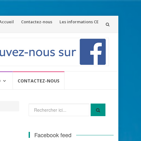
ler
Accueil
Contactez-nous
Les informations CE
u
ontenu
O
CONTACTEZ-NOUS
Recherche
pour
:
Facebook feed