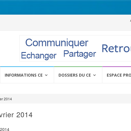
Al
a
c
INFORMATIONS CE
DOSSIERS DU CE
ESPACE PR
er 2014
vrier 2014
 2014