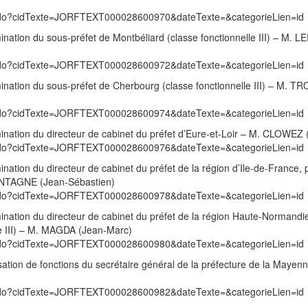
exte.do?cidTexte=JORFTEXT000028600970&dateTexte=&categorieLien=id
ination du sous-préfet de Montbéliard (classe fonctionnelle III) – M. 
exte.do?cidTexte=JORFTEXT000028600972&dateTexte=&categorieLien=id
ination du sous-préfet de Cherbourg (classe fonctionnelle III) – M. 
exte.do?cidTexte=JORFTEXT000028600974&dateTexte=&categorieLien=id
ination du directeur de cabinet du préfet d’Eure-et-Loir – M. CLOWEZ 
exte.do?cidTexte=JORFTEXT000028600976&dateTexte=&categorieLien=id
nation du directeur de cabinet du préfet de la région d’Ile-de-France, 
MONTAGNE (Jean-Sébastien)
exte.do?cidTexte=JORFTEXT000028600978&dateTexte=&categorieLien=id
ination du directeur de cabinet du préfet de la région Haute-Normandie
le III) – M. MAGDA (Jean-Marc)
exte.do?cidTexte=JORFTEXT000028600980&dateTexte=&categorieLien=id
sation de fonctions du secrétaire général de la préfecture de la Mayen
exte.do?cidTexte=JORFTEXT000028600982&dateTexte=&categorieLien=id