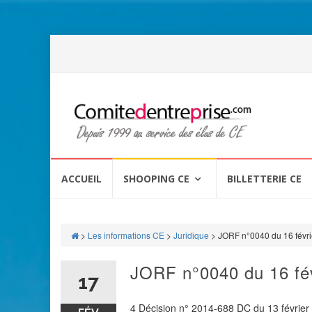
Aller
au
ACCUEIL
SHOOPING CE
BILLETTERIE CE
contenu
>
Les informations CE
>
Juridique
>
JORF n°0040 du 16 févri
JORF n°0040 du 16 fé
17
4 Décision n° 2014-688 DC du 13 février