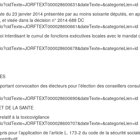
exte.do?cidTexte=JORFTEXT000028600631&dateTexte=&categorieLien=id
date du 23 janvier 2014 présentée par au moins soixante députés, en ap
ion, et visée dans la décision n° 2014-688 DC
exte.do?cidTexte=JORFTEXT000028600661&dateTexte=&categorieLien=id
i interdisant le cumul de fonctions exécutives locales avec le mandat 
exte.do?cidTexte=JORFTEXT000028600678&dateTexte=&categorieLien=id
RES
ortant convocation des électeurs pour l’élection des conseillers consul
exte.do?cidTexte=JORFTEXT000028600690&dateTexte=&categorieLien=id
ET DE LA SANTE
latif à la toxicovigilance
exte.do?cidTexte=JORFTEXT000028600707&dateTexte=&categorieLien=id
s pour l’application de l’article L. 173-2 du code de la sécurité sociale 
ontributif