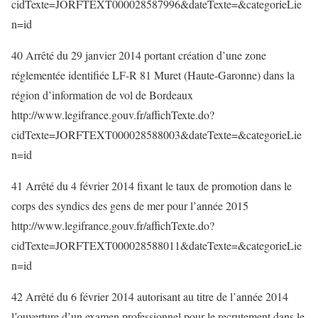
cidTexte=JORFTEXT000028587996&dateTexte=&categorieLie
n=id
40 Arrêté du 29 janvier 2014 portant création d’une zone
réglementée identifiée LF-R 81 Muret (Haute-Garonne) dans la
région d’information de vol de Bordeaux
http://www.legifrance.gouv.fr/affichTexte.do?
cidTexte=JORFTEXT000028588003&dateTexte=&categorieLie
n=id
41 Arrêté du 4 février 2014 fixant le taux de promotion dans le
corps des syndics des gens de mer pour l’année 2015
http://www.legifrance.gouv.fr/affichTexte.do?
cidTexte=JORFTEXT000028588011&dateTexte=&categorieLie
n=id
42 Arrêté du 6 février 2014 autorisant au titre de l’année 2014
l’ouverture d’un examen professionnel pour le recrutement dans le