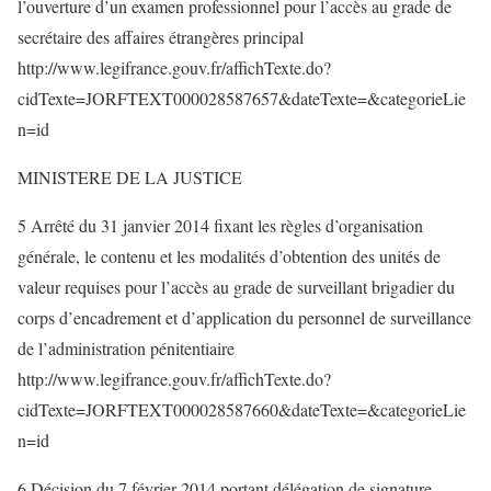
l’ouverture d’un examen professionnel pour l’accès au grade de
secrétaire des affaires étrangères principal
http://www.legifrance.gouv.fr/affichTexte.do?
cidTexte=JORFTEXT000028587657&dateTexte=&categorieLie
n=id
MINISTERE DE LA JUSTICE
5 Arrêté du 31 janvier 2014 fixant les règles d’organisation
générale, le contenu et les modalités d’obtention des unités de
valeur requises pour l’accès au grade de surveillant brigadier du
corps d’encadrement et d’application du personnel de surveillance
de l’administration pénitentiaire
http://www.legifrance.gouv.fr/affichTexte.do?
cidTexte=JORFTEXT000028587660&dateTexte=&categorieLie
n=id
6 Décision du 7 février 2014 portant délégation de signature