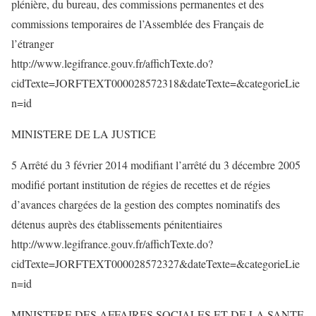
plénière, du bureau, des commissions permanentes et des
commissions temporaires de l’Assemblée des Français de
l’étranger
http://www.legifrance.gouv.fr/affichTexte.do?
cidTexte=JORFTEXT000028572318&dateTexte=&categorieLie
n=id
MINISTERE DE LA JUSTICE
5 Arrêté du 3 février 2014 modifiant l’arrêté du 3 décembre 2005
modifié portant institution de régies de recettes et de régies
d’avances chargées de la gestion des comptes nominatifs des
détenus auprès des établissements pénitentiaires
http://www.legifrance.gouv.fr/affichTexte.do?
cidTexte=JORFTEXT000028572327&dateTexte=&categorieLie
n=id
MINISTERE DES AFFAIRES SOCIALES ET DE LA SANTE