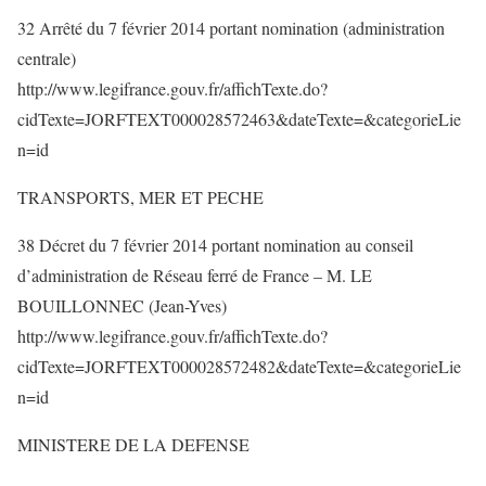
32 Arrêté du 7 février 2014 portant nomination (administration
centrale)
http://www.legifrance.gouv.fr/affichTexte.do?
cidTexte=JORFTEXT000028572463&dateTexte=&categorieLie
n=id
TRANSPORTS, MER ET PECHE
38 Décret du 7 février 2014 portant nomination au conseil
d’administration de Réseau ferré de France – M. LE
BOUILLONNEC (Jean-Yves)
http://www.legifrance.gouv.fr/affichTexte.do?
cidTexte=JORFTEXT000028572482&dateTexte=&categorieLie
n=id
MINISTERE DE LA DEFENSE