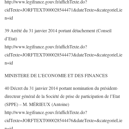
http://www.legifrance.gouv.fr/affichTexte.do?
cidTexte=JORFTEXT000028544471&dateTexte=&categorieLie
n=id
39 Arrêté du 31 janvier 2014 portant détachement (Conseil
d’Etat)
http://www.legifrance.gouv.fr/affichTexte.do?
cidTexte=JORFTEXT000028544473&dateTexte=&categorieLie
n=id
MINISTERE DE L’ECONOMIE ET DES FINANCES
40 Décret du 31 janvier 2014 portant nomination du président-
directeur général de la Société de prise de participation de l’Etat
(SPPE) – M. MÉRIEUX (Antoine)
http://www.legifrance.gouv.fr/affichTexte.do?
cidTexte=JORFTEXT000028544476&dateTexte=&categorieLie
n=id