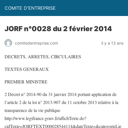
COMITE D'ENTREPRISE
JORF n°0028 du 2 février 2014
comitedentreprise.com
il y a 13 ans
DECRETS, ARRETES, CIRCULAIRES
TEXTES GENERAUX
PREMIER MINISTRE
2 Décret n° 2014-90 du 31 janvier 2014 portant application de
l’article 2 de la loi n° 2013-907 du 11 octobre 2013 relative à la
transparence de la vie publique
http://www.legifrance.gouv.fr/affichTexte.do?
cidTexte=JORFTEXT000028544114&dateTexte=&categorieLie