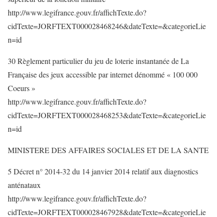
http://www.legifrance.gouv.fr/affichTexte.do?
cidTexte=JORFTEXT000028468246&dateTexte=&categorieLie
n=id
30 Règlement particulier du jeu de loterie instantanée de La
Française des jeux accessible par internet dénommé « 100 000
Coeurs »
http://www.legifrance.gouv.fr/affichTexte.do?
cidTexte=JORFTEXT000028468253&dateTexte=&categorieLie
n=id
MINISTERE DES AFFAIRES SOCIALES ET DE LA SANTE
5 Décret n° 2014-32 du 14 janvier 2014 relatif aux diagnostics
anténataux
http://www.legifrance.gouv.fr/affichTexte.do?
cidTexte=JORFTEXT000028467928&dateTexte=&categorieLie