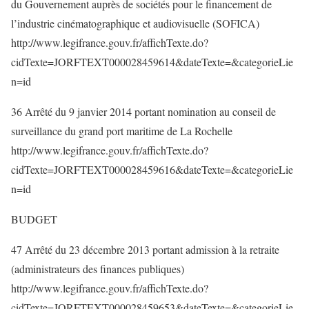
du Gouvernement auprès de sociétés pour le financement de
l’industrie cinématographique et audiovisuelle (SOFICA)
http://www.legifrance.gouv.fr/affichTexte.do?
cidTexte=JORFTEXT000028459614&dateTexte=&categorieLie
n=id
36 Arrêté du 9 janvier 2014 portant nomination au conseil de
surveillance du grand port maritime de La Rochelle
http://www.legifrance.gouv.fr/affichTexte.do?
cidTexte=JORFTEXT000028459616&dateTexte=&categorieLie
n=id
BUDGET
47 Arrêté du 23 décembre 2013 portant admission à la retraite
(administrateurs des finances publiques)
http://www.legifrance.gouv.fr/affichTexte.do?
cidTexte=JORFTEXT000028459653&dateTexte=&categorieLie