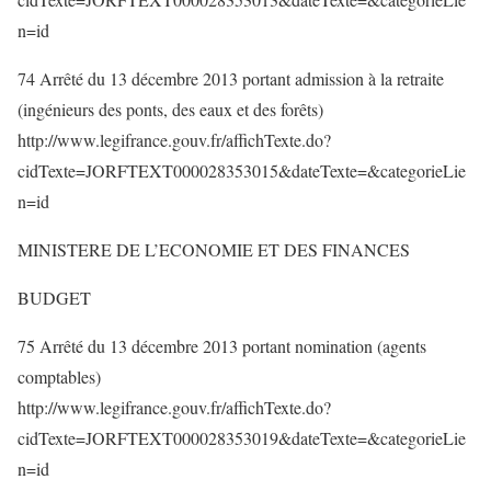
n=id
74 Arrêté du 13 décembre 2013 portant admission à la retraite
(ingénieurs des ponts, des eaux et des forêts)
http://www.legifrance.gouv.fr/affichTexte.do?
cidTexte=JORFTEXT000028353015&dateTexte=&categorieLie
n=id
MINISTERE DE L’ECONOMIE ET DES FINANCES
BUDGET
75 Arrêté du 13 décembre 2013 portant nomination (agents
comptables)
http://www.legifrance.gouv.fr/affichTexte.do?
cidTexte=JORFTEXT000028353019&dateTexte=&categorieLie
n=id