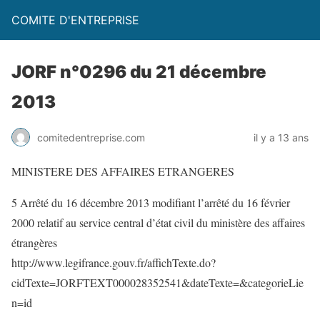
COMITE D'ENTREPRISE
JORF n°0296 du 21 décembre
2013
comitedentreprise.com
il y a 13 ans
MINISTERE DES AFFAIRES ETRANGERES
5 Arrêté du 16 décembre 2013 modifiant l’arrêté du 16 février
2000 relatif au service central d’état civil du ministère des affaires
étrangères
http://www.legifrance.gouv.fr/affichTexte.do?
cidTexte=JORFTEXT000028352541&dateTexte=&categorieLie
n=id