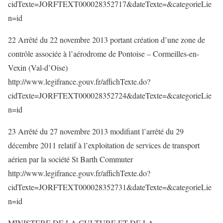
cidTexte=JORFTEXT000028352717&dateTexte=&categorieLie
n=id
22 Arrêté du 22 novembre 2013 portant création d’une zone de
contrôle associée à l’aérodrome de Pontoise – Cormeilles-en-
Vexin (Val-d’Oise)
http://www.legifrance.gouv.fr/affichTexte.do?
cidTexte=JORFTEXT000028352724&dateTexte=&categorieLie
n=id
23 Arrêté du 27 novembre 2013 modifiant l’arrêté du 29
décembre 2011 relatif à l’exploitation de services de transport
aérien par la société St Barth Commuter
http://www.legifrance.gouv.fr/affichTexte.do?
cidTexte=JORFTEXT000028352731&dateTexte=&categorieLie
n=id
MINISTERE DE LA CULTURE ET DE LA