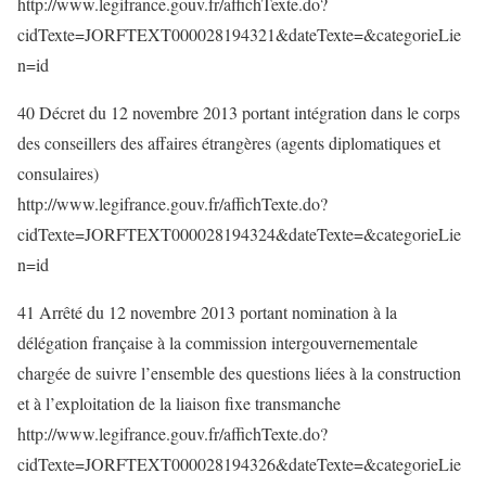
http://www.legifrance.gouv.fr/affichTexte.do?
cidTexte=JORFTEXT000028194321&dateTexte=&categorieLie
n=id
40 Décret du 12 novembre 2013 portant intégration dans le corps
des conseillers des affaires étrangères (agents diplomatiques et
consulaires)
http://www.legifrance.gouv.fr/affichTexte.do?
cidTexte=JORFTEXT000028194324&dateTexte=&categorieLie
n=id
41 Arrêté du 12 novembre 2013 portant nomination à la
délégation française à la commission intergouvernementale
chargée de suivre l’ensemble des questions liées à la construction
et à l’exploitation de la liaison fixe transmanche
http://www.legifrance.gouv.fr/affichTexte.do?
cidTexte=JORFTEXT000028194326&dateTexte=&categorieLie