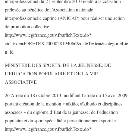
interprofessionnel du 21 septembre 2010 relatif à la cotisation
prélevée au bénéfice de l’Association nationale
interprofessionnelle caprine (ANICAP) pour réaliser une action
de promotion collective
http://www.legifrance.gouv.fr/affichTexte.do?
cidTexte=JORFTEXT000028194066&dateTexte=&categorieLie
n=id
MINISTERE DES SPORTS, DE LA JEUNESSE, DE
L’EDUCATION POPULAIRE ET DE LA VIE
ASSOCIATIVE
26 Arrêté du 18 octobre 2013 modifiant l’arrêté du 15 avril 2009
portant création de la mention « aïkido, aïkibudo et disciplines
associées » du diplôme d’Etat de la jeunesse, de l’éducation
populaire et du sport spécialité « perfectionnement sportif »
http://www.legifrance.gouv.fr/affichTexte.do?