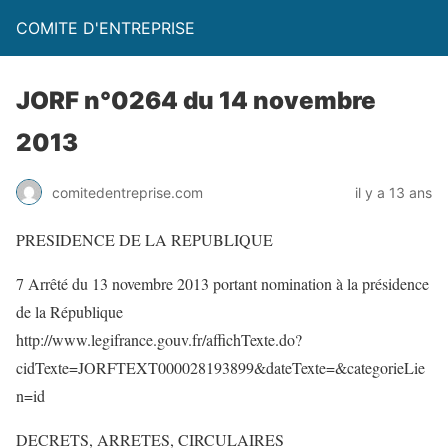
COMITE D'ENTREPRISE
JORF n°0264 du 14 novembre
2013
comitedentreprise.com
il y a 13 ans
PRESIDENCE DE LA REPUBLIQUE
7 Arrêté du 13 novembre 2013 portant nomination à la présidence
de la République
http://www.legifrance.gouv.fr/affichTexte.do?
cidTexte=JORFTEXT000028193899&dateTexte=&categorieLie
n=id
DECRETS, ARRETES, CIRCULAIRES