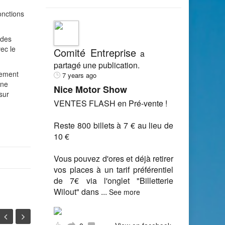
onctions
 des
ec le
Comité Entreprise
a
partagé une publication.
lement
7 years ago
une
Nice Motor Show
sur
VENTES FLASH en Pré-vente !
Reste 800 billets à 7 € au lieu de
10 €
Vous pouvez d'ores et déjà retirer
vos places à un tarif préférentiel
de 7€ via l'onglet "Billetterie
Wilout" dans
...
See more