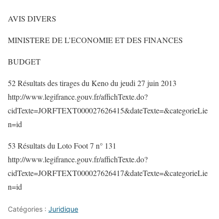
AVIS DIVERS
MINISTERE DE L’ECONOMIE ET DES FINANCES
BUDGET
52 Résultats des tirages du Keno du jeudi 27 juin 2013
http://www.legifrance.gouv.fr/affichTexte.do?
cidTexte=JORFTEXT000027626415&dateTexte=&categorieLie
n=id
53 Résultats du Loto Foot 7 n° 131
http://www.legifrance.gouv.fr/affichTexte.do?
cidTexte=JORFTEXT000027626417&dateTexte=&categorieLie
n=id
Catégories :
Juridique