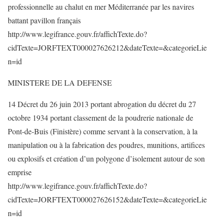
professionnelle au chalut en mer Méditerranée par les navires
battant pavillon français
http://www.legifrance.gouv.fr/affichTexte.do?
cidTexte=JORFTEXT000027626212&dateTexte=&categorieLie
n=id
MINISTERE DE LA DEFENSE
14 Décret du 26 juin 2013 portant abrogation du décret du 27
octobre 1934 portant classement de la poudrerie nationale de
Pont-de-Buis (Finistère) comme servant à la conservation, à la
manipulation ou à la fabrication des poudres, munitions, artifices
ou explosifs et création d’un polygone d’isolement autour de son
emprise
http://www.legifrance.gouv.fr/affichTexte.do?
cidTexte=JORFTEXT000027626152&dateTexte=&categorieLie
n=id