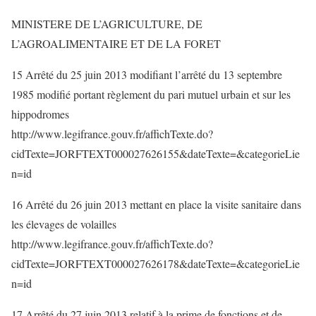
MINISTERE DE L’AGRICULTURE, DE
L’AGROALIMENTAIRE ET DE LA FORET
15 Arrêté du 25 juin 2013 modifiant l’arrêté du 13 septembre
1985 modifié portant règlement du pari mutuel urbain et sur les
hippodromes
http://www.legifrance.gouv.fr/affichTexte.do?
cidTexte=JORFTEXT000027626155&dateTexte=&categorieLie
n=id
16 Arrêté du 26 juin 2013 mettant en place la visite sanitaire dans
les élevages de volailles
http://www.legifrance.gouv.fr/affichTexte.do?
cidTexte=JORFTEXT000027626178&dateTexte=&categorieLie
n=id
17 Arrêté du 27 juin 2013 relatif à la prime de fonctions et de