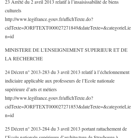
23 Arrêté du 2 avril 2013 relatif à l’insaisissabilité de biens
culturels
http://www.legifrance.gouv.fr/affichTexte.do?
cidTexte=JORFTEXT000027271849&dateTexte=&categorieLie
n=id
MINISTERE DE L’ENSEIGNEMENT SUPERIEUR ET DE
LA RECHERCHE
24 Décret n° 2013-283 du 3 avril 2013 relatif à l’échelonnement
indiciaire applicable aux professeurs de l’Ecole nationale
supérieure d’arts et métiers
http://www.legifrance.gouv.fr/affichTexte.do?
cidTexte=JORFTEXT000027271853&dateTexte=&categorieLie
n=id
25 Décret n° 2013-284 du 3 avril 2013 portant rattachement de
l’Ecole nationale supérieure d’architecture de Strasbourg à