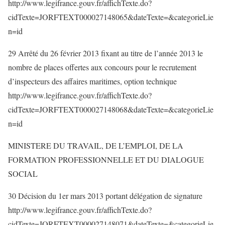
http://www.legifrance.gouv.fr/affichTexte.do?
cidTexte=JORFTEXT000027148065&dateTexte=&categorieLie
n=id
29 Arrêté du 26 février 2013 fixant au titre de l’année 2013 le
nombre de places offertes aux concours pour le recrutement
d’inspecteurs des affaires maritimes, option technique
http://www.legifrance.gouv.fr/affichTexte.do?
cidTexte=JORFTEXT000027148068&dateTexte=&categorieLie
n=id
MINISTERE DU TRAVAIL, DE L’EMPLOI, DE LA
FORMATION PROFESSIONNELLE ET DU DIALOGUE
SOCIAL
30 Décision du 1er mars 2013 portant délégation de signature
http://www.legifrance.gouv.fr/affichTexte.do?
cidTexte=JORFTEXT000027148071&dateTexte=&categorieLie