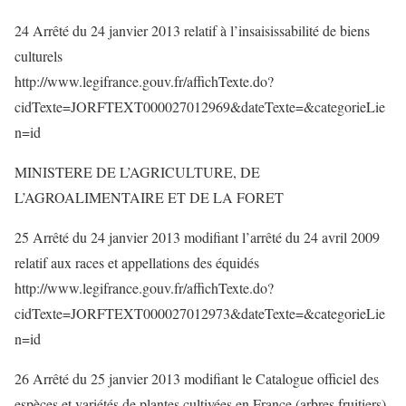
24 Arrêté du 24 janvier 2013 relatif à l’insaisissabilité de biens
culturels
http://www.legifrance.gouv.fr/affichTexte.do?
cidTexte=JORFTEXT000027012969&dateTexte=&categorieLie
n=id
MINISTERE DE L’AGRICULTURE, DE
L’AGROALIMENTAIRE ET DE LA FORET
25 Arrêté du 24 janvier 2013 modifiant l’arrêté du 24 avril 2009
relatif aux races et appellations des équidés
http://www.legifrance.gouv.fr/affichTexte.do?
cidTexte=JORFTEXT000027012973&dateTexte=&categorieLie
n=id
26 Arrêté du 25 janvier 2013 modifiant le Catalogue officiel des
espèces et variétés de plantes cultivées en France (arbres fruitiers)